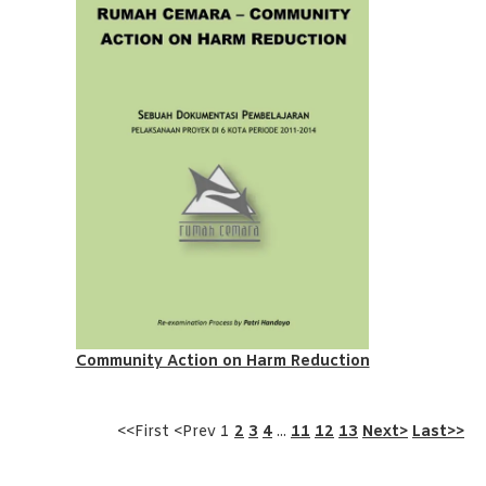
Community Action on Harm Reduction
<<First <Prev 1
2
3
4
...
11
12
13
Next>
Last>>