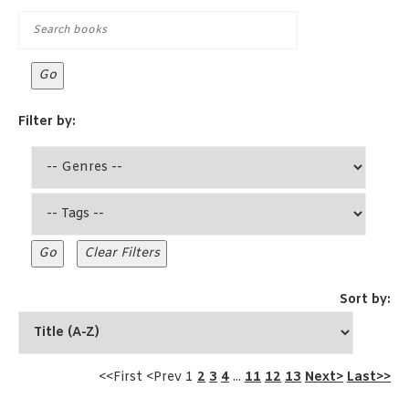
Filter by:
Sort by:
<<First <Prev 1
2
3
4
...
11
12
13
Next>
Last>>