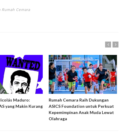
ta Rumah Cemara
Nicolás Maduro:
Rumah Cemara Raih Dukungan
Ruma
S yang Makin Kurang
ASICS Foundation untuk Perkuat
Peny
Kepemimpinan Anak Muda Lewat
Laya
Olahraga