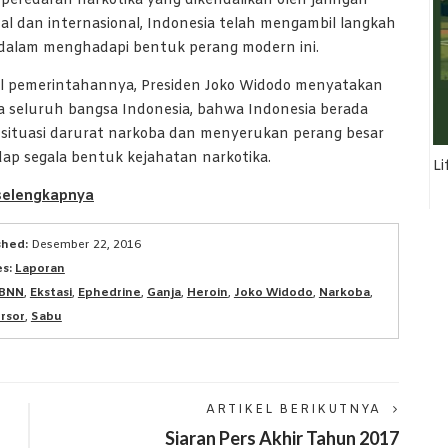
peredaran narkotika yang dikendalikan oleh jaringan
al dan internasional, Indonesia telah mengambil langkah
 dalam menghadapi bentuk perang modern ini.
al pemerintahannya, Presiden Joko Widodo menyatakan
a seluruh bangsa Indonesia, bahwa Indonesia berada
 situasi darurat narkoba dan menyerukan perang besar
ap segala bentuk kejahatan narkotika.
Li
selengkapnya
shed:
Desember 22, 2016
s:
Laporan
BNN
,
Ekstasi
,
Ephedrine
,
Ganja
,
Heroin
,
Joko Widodo
,
Narkoba
,
rsor
,
Sabu
ARTIKEL BERIKUTNYA
Siaran Pers Akhir Tahun 2017