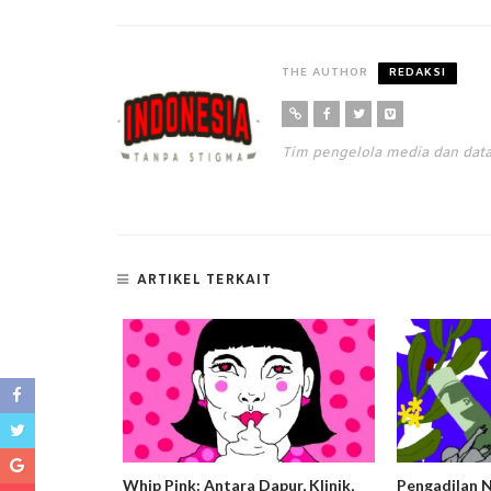
THE AUTHOR
REDAKSI
Tim pengelola media dan da
ARTIKEL TERKAIT
ng Harm
Whip Pink: Antara Dapur, Klinik,
Pengadilan 