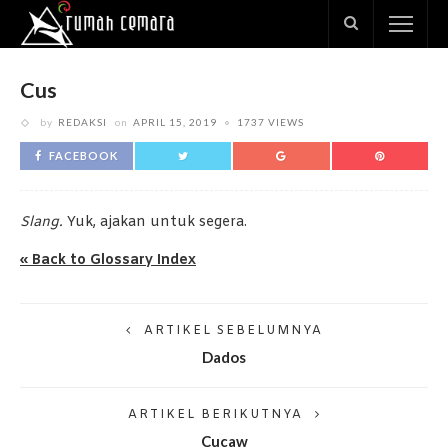
Cus
by
REDAKSI
on
APRIL 15, 2019
1737 VIEWS
FACEBOOK
Slang.
Yuk, ajakan untuk segera.
« Back to Glossary Index
ARTIKEL SEBELUMNYA
Dados
ARTIKEL BERIKUTNYA
Cucaw