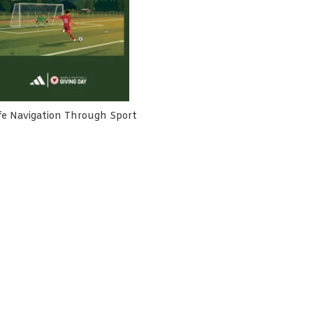
fe Navigation Through Sport
h Cemara Terlibat Dalam
Rumah Cemara Dorong Harm