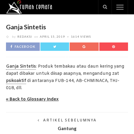
Ganja Sintetis
by
REDAKSI
on
APRIL 15, 2019
1614 VIEWS
FACEBOOK
Ganja Sintetis
: Produk tembakau atau daun kering yang
dapat dibakar untuk diisap asapnya, mengandung zat
psikoaktif
di antaranya FUB-144, AB-CHMINACA, THJ-
018, dll.
« Back to Glossary Index
ARTIKEL SEBELUMNYA
Gantung