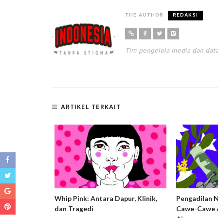
THE AUTHOR
REDAKSI
Tim pengelola media dan da
ARTIKEL TERKAIT
ng Harm
Whip Pink: Antara Dapur, Klinik,
Pengadilan 
usif dan
dan Tragedi
Cawe-Cawe A