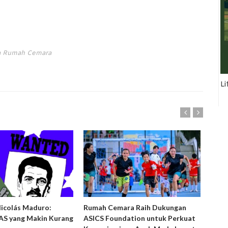
ta Rumah Cemara
Li
Nicolás Maduro:
Rumah Cemara Raih Dukungan
Ruma
S yang Makin Kurang
ASICS Foundation untuk Perkuat
Peny