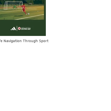
fe Navigation Through Sport
h Cemara Terlibat Dalam
Rumah Cemara Dorong Harm
usunan NSPK Olahraga
Reduction Lebih Inklusif dan