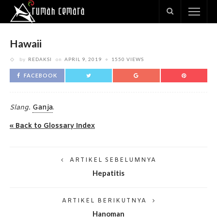
Hawaii
by
REDAKSI
on
APRIL 9, 2019
1550 VIEWS
FACEBOOK
Slang.
Ganja
.
« Back to Glossary Index
ARTIKEL SEBELUMNYA
Hepatitis
ARTIKEL BERIKUTNYA
Hanoman