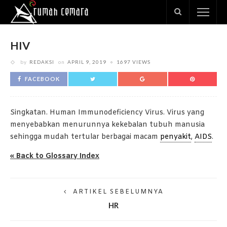
HIV
by
REDAKSI
on
APRIL 9, 2019
1697 VIEWS
FACEBOOK
Singkatan. Human Immunodeficiency Virus. Virus yang
menyebabkan menurunnya kekebalan tubuh manusia
sehingga mudah tertular berbagai macam
penyakit
,
AIDS
.
« Back to Glossary Index
ARTIKEL SEBELUMNYA
HR