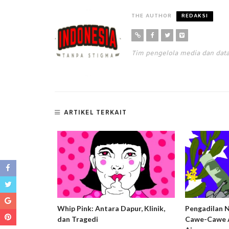
THE AUTHOR
REDAKSI
Tim pengelola media dan da
ARTIKEL TERKAIT
ng Harm
Whip Pink: Antara Dapur, Klinik,
Pengadilan 
usif dan
dan Tragedi
Cawe-Cawe A