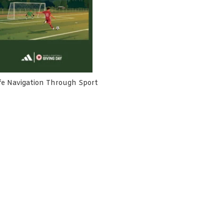
fe Navigation Through Sport
h Cemara Terlibat Dalam
Rumah Cemara Dorong Harm
usunan NSPK Olahraga
Reduction Lebih Inklusif dan