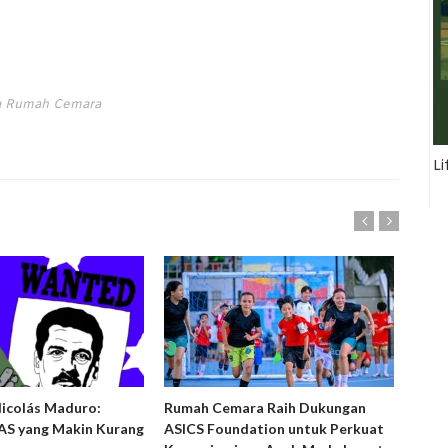
ta Rumah Cemara
Li
Nicolás Maduro:
Rumah Cemara Raih Dukungan
Ruma
S yang Makin Kurang
ASICS Foundation untuk Perkuat
Peny