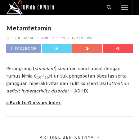
Metamfetamin
by
REDAKSI
on
APRIL 4, 2019
1793 VIEWS
FACEBOOK
Perangsang (
stimulant
) susunan saraf pusat dengan
rumus kimia C
H
N untuk pengobatan obesitas serta
10
15
gangguan hiperaktivitas dan sulit konsentrasi (
attention
deficit hyperactivity disorder
– ADHD)
« Back to Glossary Index
ARTIKEL BERIKUTNYA