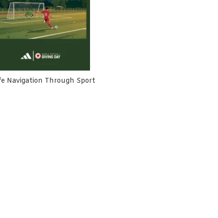
fe Navigation Through Sport
h Cemara Terlibat Dalam
Rumah Cemara Dorong Harm
usunan NSPK Olahraga
Reduction Lebih Inklusif dan