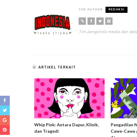
THE AUTHOR
REDAKSI
Tim pengelola media dan da
ARTIKEL TERKAIT
ng Harm
Whip Pink: Antara Dapur, Klinik,
Pengadilan 
usif dan
dan Tragedi
Cawe-Cawe A