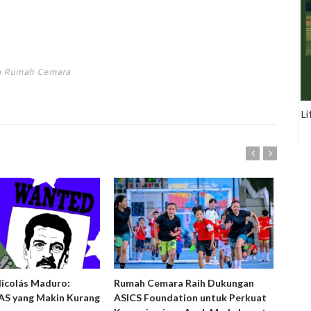
ta Rumah Cemara
Li
Nicolás Maduro:
Rumah Cemara Raih Dukungan
Ruma
S yang Makin Kurang
ASICS Foundation untuk Perkuat
Peny