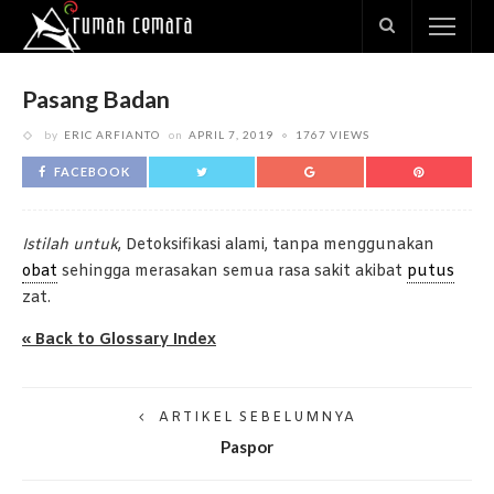
Pasang Badan
by
ERIC ARFIANTO
on
APRIL 7, 2019
1767 VIEWS
FACEBOOK
Istilah untuk
, Detoksifikasi alami, tanpa menggunakan
obat
sehingga merasakan semua rasa sakit akibat
putus
zat.
« Back to Glossary Index
ARTIKEL SEBELUMNYA
Paspor