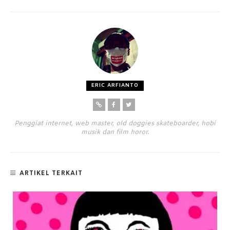
ERIC ARFIANTO
Penggiat internet, web master, old doggies skateboarder, hobi
musik dan film horor.
ARTIKEL TERKAIT