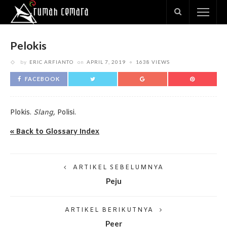
Pelokis
by
ERIC ARFIANTO
on
APRIL 7, 2019
1638 VIEWS
FACEBOOK
Plokis.
Slang,
Polisi.
« Back to Glossary Index
ARTIKEL SEBELUMNYA
Peju
ARTIKEL BERIKUTNYA
Peer