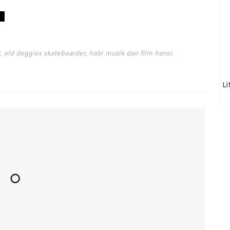
 old doggies skateboarder, hobi musik dan film horor.
Li
Nicolás Maduro:
Rumah Cemara Raih Dukungan
Ruma
S yang Makin Kurang
ASICS Foundation untuk Perkuat
Peny