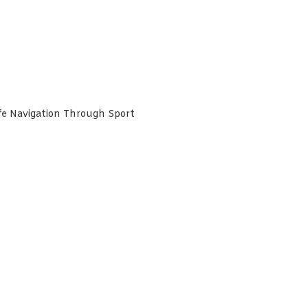
fe Navigation Through Sport
h Cemara Terlibat Dalam
Rumah Cemara Dorong Harm
usunan NSPK Olahraga
Reduction Lebih Inklusif dan