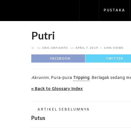
PUSTAKA
Putri
by
ERIC ARFIANTO
on
APRIL 7, 2019
1496 VIEWS
FACEBOOK
TWITTER
Akronim.
Pura-pura
Tripping
. Berlagak sedang me
« Back to Glossary Index
ARTIKEL SEBELUMNYA
Putus