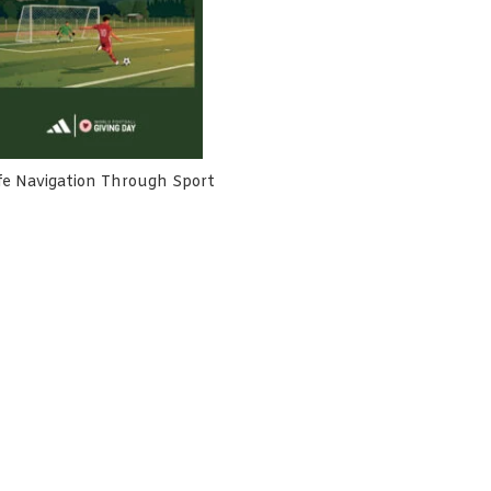
fe Navigation Through Sport
h Cemara Terlibat Dalam
Rumah Cemara Dorong Harm
usunan NSPK Olahraga
Reduction Lebih Inklusif dan