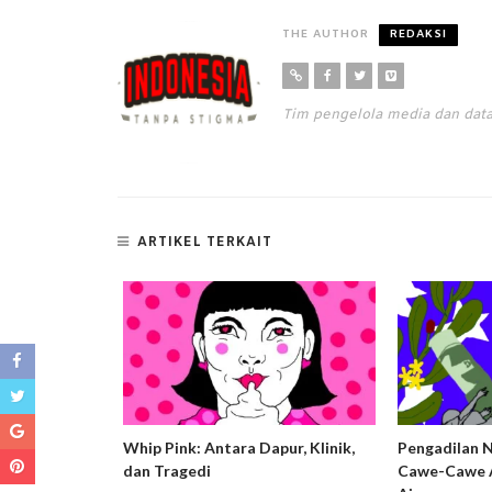
THE AUTHOR
REDAKSI
Tim pengelola media dan da
ARTIKEL TERKAIT
ng Harm
Whip Pink: Antara Dapur, Klinik,
Pengadilan 
usif dan
dan Tragedi
Cawe-Cawe A