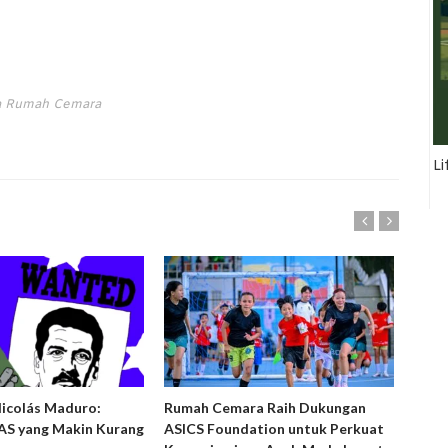
ta Rumah Cemara
Li
Nicolás Maduro:
Rumah Cemara Raih Dukungan
Ruma
S yang Makin Kurang
ASICS Foundation untuk Perkuat
Peny