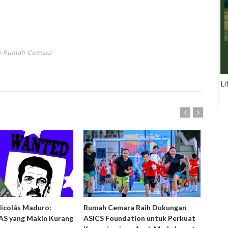
ta Rumah Cemara
Li
Nicolás Maduro:
Rumah Cemara Raih Dukungan
Ruma
S yang Makin Kurang
ASICS Foundation untuk Perkuat
Peny