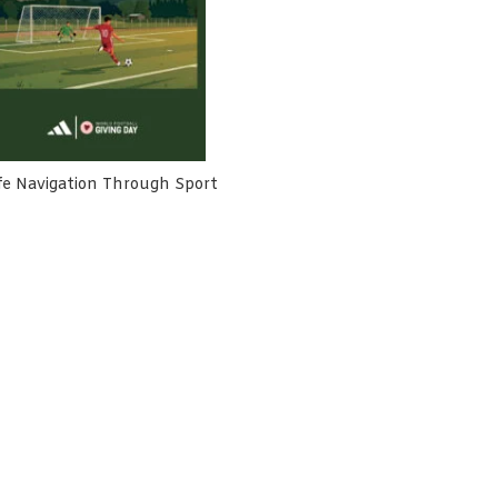
fe Navigation Through Sport
h Cemara Terlibat Dalam
Rumah Cemara Dorong Harm
usunan NSPK Olahraga
Reduction Lebih Inklusif dan