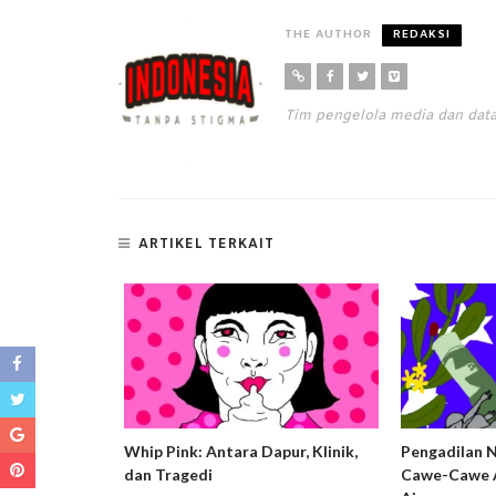
THE AUTHOR
REDAKSI
Tim pengelola media dan da
ARTIKEL TERKAIT
ng Harm
Whip Pink: Antara Dapur, Klinik,
Pengadilan 
usif dan
dan Tragedi
Cawe-Cawe A