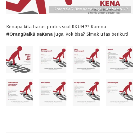
Orang Baik Bisa Kena Juga. Gambar: ICJR
Kenapa kita harus protes soal RKUHP? Karena
#OrangBaikBisaKena
juga. Kok bisa? Simak utas berikut!