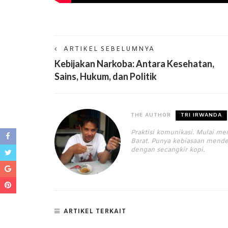
ARTIKEL SEBELUMNYA
Kebijakan Narkoba: Antara Kesehatan,
Sains, Hukum, dan Politik
THE AUTHOR
TRI IRWANDA
Praktisi komunikasi. Mulai me
Barat. Punya kebiasaan mende
dengan secangkir kopi.
ARTIKEL TERKAIT