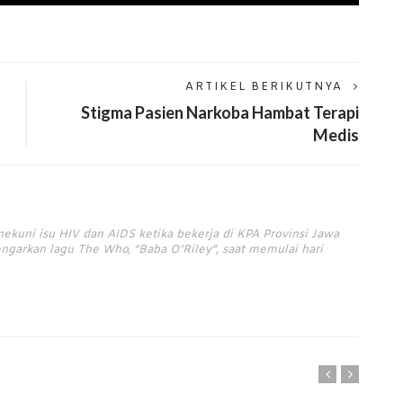
ARTIKEL BERIKUTNYA
Stigma Pasien Narkoba Hambat Terapi
Medis
nekuni isu HIV dan AIDS ketika bekerja di KPA Provinsi Jawa
ngarkan lagu The Who, “Baba O’Riley”, saat memulai hari