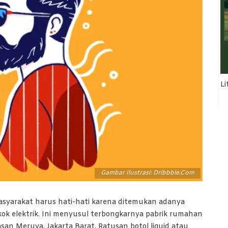
Li
Gambar Ilustrasi: Dribbble.com
asyarakat harus hati-hati karena ditemukan adanya
okok elektrik. Ini menyusul terbongkarnya pabrik rumahan
san Meruya, Jakarta Barat. Ratusan botol liquid atau