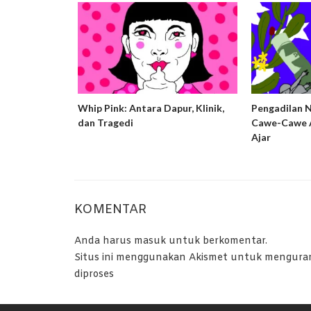
ng Harm
Whip Pink: Antara Dapur, Klinik,
Pengadilan 
usif dan
dan Tragedi
Cawe-Cawe A
ta Bandung
Ajar
KOMENTAR
Anda harus
masuk
untuk berkomentar.
Situs ini menggunakan Akismet untuk mengura
diproses