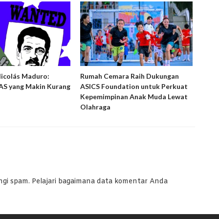
Nicolás Maduro:
Rumah Cemara Raih Dukungan
Ruma
S yang Makin Kurang
ASICS Foundation untuk Perkuat
Peny
Kepemimpinan Anak Muda Lewat
Laya
Olahraga
ngi spam.
Pelajari bagaimana data komentar Anda