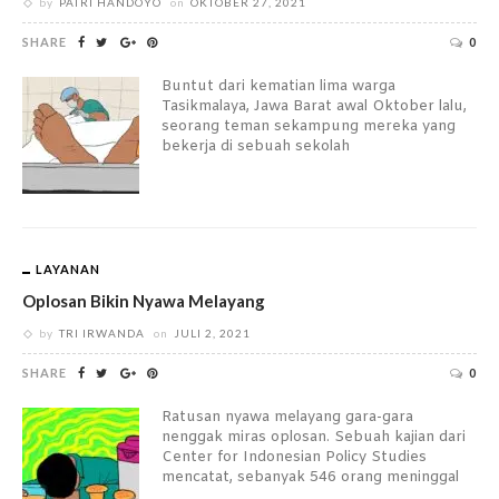
by
PATRI HANDOYO
on
OKTOBER 27, 2021
SHARE
0
Buntut dari kematian lima warga
Tasikmalaya, Jawa Barat awal Oktober lalu,
seorang teman sekampung mereka yang
bekerja di sebuah sekolah
LAYANAN
Oplosan Bikin Nyawa Melayang
by
TRI IRWANDA
on
JULI 2, 2021
SHARE
0
Ratusan nyawa melayang gara-gara
nenggak miras oplosan. Sebuah kajian dari
Center for Indonesian Policy Studies
mencatat, sebanyak 546 orang meninggal