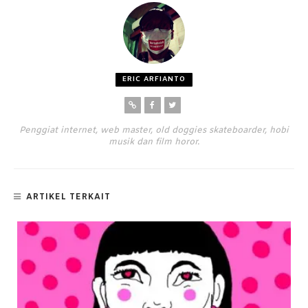
ERIC ARFIANTO
Penggiat internet, web master, old doggies skateboarder, hobi
musik dan film horor.
ARTIKEL TERKAIT