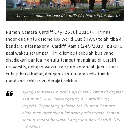
Suasana Latihan Pertama Di Cardiff City (Foto: Eric Arfianto)
Rumah Cemara, Cardiff City (26 Juli 2019) – Timnas
Indonesia untuk Homeless World Cup (HWC) telah tiba di
bandara internasional Cardiff, Kamis (24/7/2019), pukul 8
pagi waktu setempat. Tim dijemput sebuah bus yang
disediakan panitia menuju tempat menginap di Cardiff
University, dengan waktu tempuh setengah jam. Cuaca
cukup bersahabat, dengan suhu udara sedikit mirip
Bandung, sekitar 20 derajat celcius.
Ajang Homeless World Cup (HWC) kembali digelar.
Tahun ini, HWC berlangsung di Cardiff City,
Inggris. Sepanjang gelaran ini, Rumah Cemara
akan menyampaikan laporan pada teman-teman
semua secara berkala. Langsung dari Cardiff City.
– Redaksi