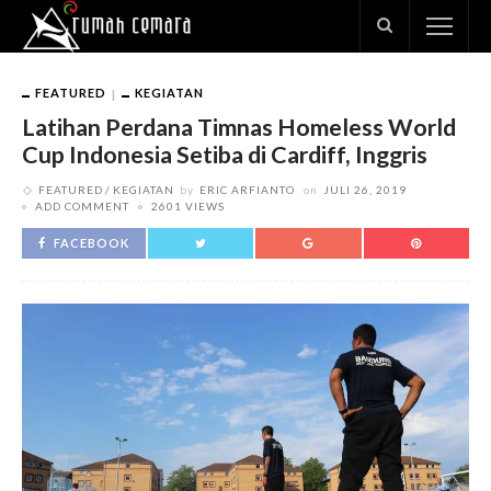
FEATURED
KEGIATAN
Latihan Perdana Timnas Homeless World
Cup Indonesia Setiba di Cardiff, Inggris
FEATURED
KEGIATAN
by
ERIC ARFIANTO
on
JULI 26, 2019
ADD COMMENT
2601 VIEWS
FACEBOOK