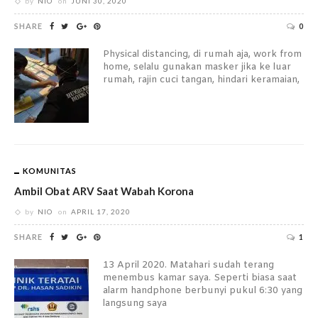
by
NIO
on
JUNI 30, 2020
SHARE
0
Physical distancing, di rumah aja, work from
home, selalu gunakan masker jika ke luar
rumah, rajin cuci tangan, hindari keramaian,
KOMUNITAS
Ambil Obat ARV Saat Wabah Korona
by
NIO
on
APRIL 17, 2020
SHARE
1
13 April 2020. Matahari sudah terang
menembus kamar saya. Seperti biasa saat
alarm handphone berbunyi pukul 6:30 yang
langsung saya