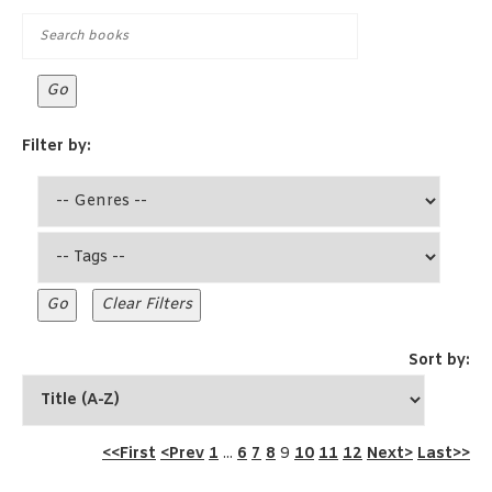
Filter by:
Sort by:
<<First
<Prev
1
...
6
7
8
9
10
11
12
Next>
Last>>