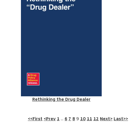
Rethinking the Drug Dealer
<<First
<Prev
1
...
6
7
8
9
10
11
12
Next>
Last>>