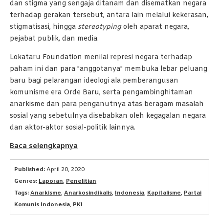
dan stigma yang sengaja ditanam dan disematkan negara
terhadap gerakan tersebut, antara lain melalui kekerasan,
stigmatisasi, hingga
stereotyping
oleh aparat negara,
pejabat publik, dan media.
Lokataru Foundation menilai represi negara terhadap
paham ini dan para "anggotanya" membuka lebar peluang
baru bagi pelarangan ideologi ala pemberangusan
komunisme era Orde Baru, serta pengambinghitaman
anarkisme dan para penganutnya atas beragam masalah
sosial yang sebetulnya disebabkan oleh kegagalan negara
dan aktor-aktor sosial-politik lainnya.
Baca selengkapnya
Published:
April 20, 2020
Genres:
Laporan
,
Penelitian
Tags:
Anarkisme
,
Anarkosindikalis
,
Indonesia
,
Kapitalisme
,
Partai
Komunis Indonesia
,
PKI