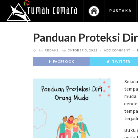
PUSTAKA
Panduan Proteksi Di
by
REDAKSI
on
OKTOBER 3, 2022
ADD COMMENT
FACEBOOK
TWITTER
Sekol
tempa
muda 
gende
tempa
terjad
Buku s