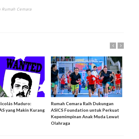
ta Rumah Cemara
Nicolás Maduro:
Rumah Cemara Raih Dukungan
Ruma
S yang Makin Kurang
ASICS Foundation untuk Perkuat
Peny
Kepemimpinan Anak Muda Lewat
Laya
Olahraga