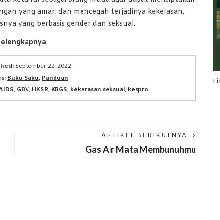
kita ketahui sebagai orang muda agar dapat menciptakan
ungan yang aman dan mencegah terjadinya kekerasan,
nya yang berbasis gender dan seksual.
selengkapnya
shed:
September 22, 2022
s:
Buku Saku
,
Panduan
Li
AIDS
,
GBV
,
HKSR
,
KBGS
,
kekerasan seksual
,
kespro
ARTIKEL BERIKUTNYA
Gas Air Mata Membunuhmu