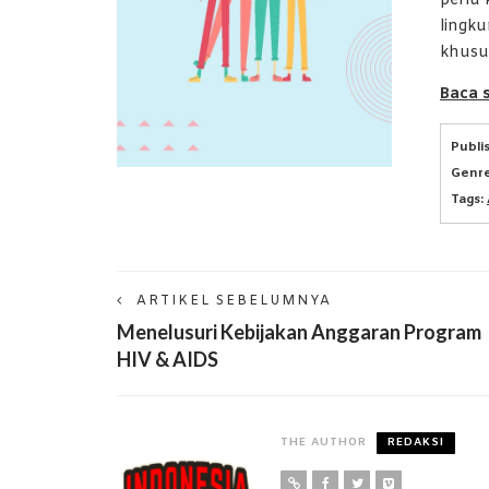
perlu 
lingk
khusus
Baca 
Publi
Genre
Tags:
ARTIKEL SEBELUMNYA
Menelusuri Kebijakan Anggaran Program
HIV & AIDS
THE AUTHOR
REDAKSI