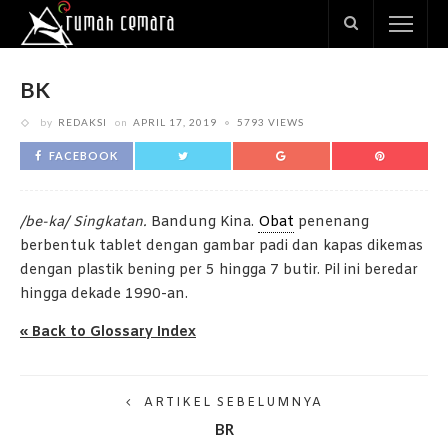
BK
by
REDAKSI
on
APRIL 17, 2019
5793 VIEWS
FACEBOOK
/be-ka/ Singkatan.
Bandung Kina.
Obat
penenang
berbentuk tablet dengan gambar padi dan kapas dikemas
dengan plastik bening per 5 hingga 7 butir. Pil ini beredar
hingga dekade 1990-an.
« Back to Glossary Index
ARTIKEL SEBELUMNYA
BR