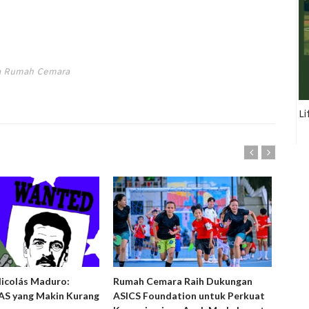
ta Rumah Cemara
Li
Nicolás Maduro:
Rumah Cemara Raih Dukungan
Ruma
S yang Makin Kurang
ASICS Foundation untuk Perkuat
Peny