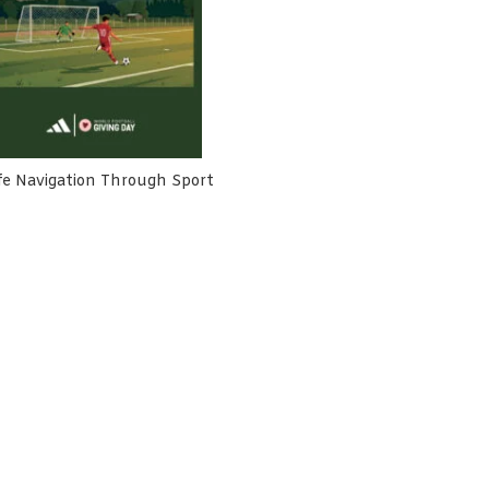
fe Navigation Through Sport
h Cemara Terlibat Dalam
Rumah Cemara Dorong Harm
usunan NSPK Olahraga
Reduction Lebih Inklusif dan