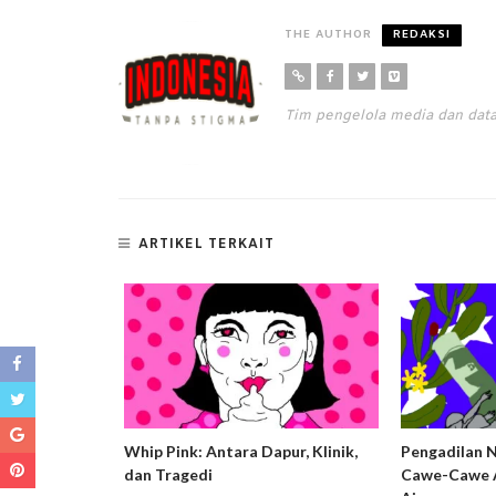
THE AUTHOR
REDAKSI
Tim pengelola media dan da
ARTIKEL TERKAIT
ng Harm
Whip Pink: Antara Dapur, Klinik,
Pengadilan 
usif dan
dan Tragedi
Cawe-Cawe A