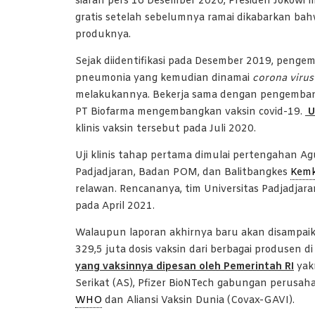
siaran pers 16 Desember 2020, Presiden Jokowi
gratis setelah sebelumnya ramai dikabarkan bahw
produknya.
Sejak diidentifikasi pada Desember 2019, peng
pneumonia yang kemudian dinamai
corona viru
melakukannya. Bekerja sama dengan pengembang 
PT Biofarma mengembangkan vaksin covid-19.
U
klinis vaksin tersebut pada Juli 2020.
Uji klinis tahap pertama dimulai pertengahan Ag
Padjadjaran, Badan POM, dan Balitbangkes
Kem
relawan. Rencananya, tim Universitas Padjadjara
pada April 2021.
Walaupun laporan akhirnya baru akan disampaik
329,5 juta dosis vaksin dari berbagai produsen di
yang vaksinnya dipesan oleh Pemerintah RI
yakn
Serikat (AS), Pfizer BioNTech gabungan perusaha
WHO
dan Aliansi Vaksin Dunia (Covax-GAVI).