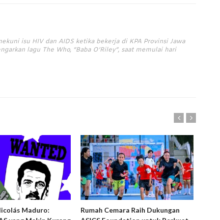
nekuni isu HIV dan AIDS ketika bekerja di KPA Provinsi Jawa
ngarkan lagu The Who, “Baba O’Riley”, saat memulai hari
Nicolás Maduro:
Rumah Cemara Raih Dukungan
Ruma