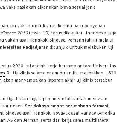
 menyatakan bahwa vaksinasi covid-19 untuk masyarakat
a vaksinasi akan dikenakan biaya sesuai jenis
embangan vaksin untuk virus korona baru penyebab
s disease 2019
(covid-19) terus dilakukan. Indonesia juga
vaksin asal Tiongkok, Sinovac, Pemerintah RI melalui
niversitas Padjadjaran
ditunjuk untuk melakukan uji
ustus 2020. Ini adalah kerja bersama antara Universitas
kes
RI. Uji klinis selama enam bulan itu melibatkan 1.620
n akan menyampaikan laporan akhir uji klinis tersebut
an tiga bulan lagi, tapi pemerintah sudah memesan
 luar negeri.
Setidaknya empat perusahaan farmasi
i, Sinovac asal Tiongkok, Novavax asal Kanada-Amerika
an AS dan Jerman, serta dari kerja sama multilateral