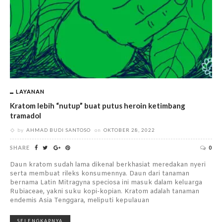
LAYANAN
Kratom lebih “nutup” buat putus heroin ketimbang
tramadol
by
AHMAD BUDI SANTOSO
on
OKTOBER 28, 2022
SHARE
0
Daun kratom sudah lama dikenal berkhasiat meredakan nyeri
serta membuat rileks konsumennya. Daun dari tanaman
bernama Latin Mitragyna speciosa ini masuk dalam keluarga
Rubiaceae, yakni suku kopi-kopian. Kratom adalah tanaman
endemis Asia Tenggara, meliputi kepulauan
SELENGKAPNYA