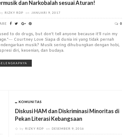
rmusik dan Narkobalah sesuai Aturan!
by
RIZKY RDP
on
JANUARI 9, 2017
ARE
0
 used to do drugs, but don't tell anyone because it'll ruin my
age.”― Courtney Love Siapa di dunia ini yang tidak pernah
ndengarkan musik? Musik sering dihubungkan dengan hobi,
spresi diri, kesenian, dan budaya.
SELENGKAPNYA
KOMUNITAS
Diskusi HAM dan Diskriminasi Minoritas di
Pekan Literasi Kebangsaan
by
RIZKY RDP
on
DESEMBER 9, 2016