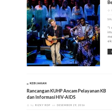
Be
SH
“I
im
me
ek
KEBIJAKAN
Rancangan KUHP Ancam Pelayanan KB
dan Informasi HIV-AIDS
by
RIZKY RDP
on
DESEMBER 29, 2016