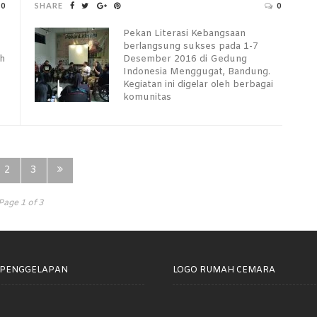
0
SHARE
0
Pekan Literasi Kebangsaan
berlangsung sukses pada 1-7
eh
Desember 2016 di Gedung
Indonesia Menggugat, Bandung.
Kegiatan ini digelar oleh berbagai
komunitas
2
3
Page 1 of 3
 PENGGELAPAN
LOGO RUMAH CEMARA