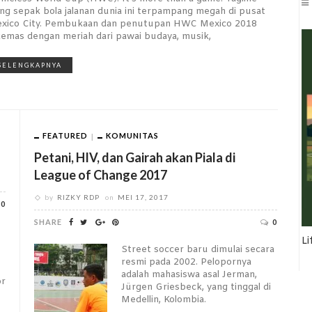
ang sepak bola jalanan dunia ini terpampang megah di pusat
xico City. Pembukaan dan penutupan HWC Mexico 2018
kemas dengan meriah dari pawai budaya, musik,
SELENGKAPNYA
FEATURED
KOMUNITAS
Petani, HIV, dan Gairah akan Piala di
League of Change 2017
by
RIZKY RDP
on
MEI 17, 2017
0
SHARE
0
Li
Street soccer baru dimulai secara
resmi pada 2002. Pelopornya
adalah mahasiswa asal Jerman,
or
Jürgen Griesbeck, yang tinggal di
Medellin, Kolombia.