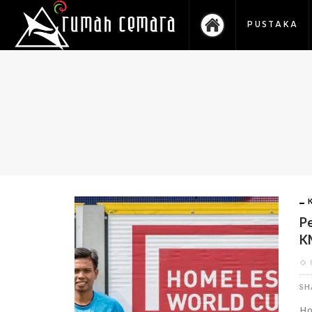
PUSTAKA
Pe
K
SH
Ho