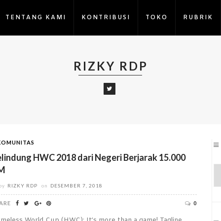
TENTANG KAMI
KONTRIBUSI
TOKO
RUBRIK
RIZKY RDP
KOMUNITAS
lindung HWC 2018 dari Negeri Berjarak 15.000
M
by
RIZKY RDP
on
DESEMBER 7, 2018
ARE
0
meless World Cup (HWC): It’s more than a game! Tagline