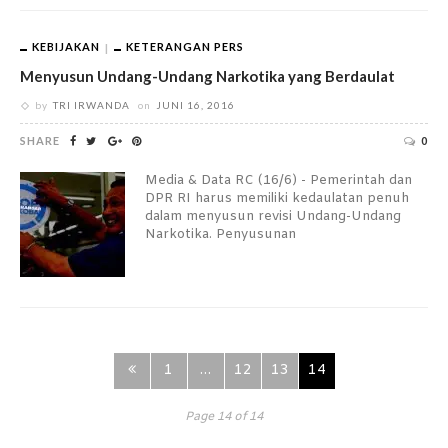
KEBIJAKAN
KETERANGAN PERS
Menyusun Undang-Undang Narkotika yang Berdaulat
by
TRI IRWANDA
on
JUNI 16, 2016
SHARE
0
Media & Data RC (16/6) - Pemerintah dan
DPR RI harus memiliki kedaulatan penuh
dalam menyusun revisi Undang-Undang
Narkotika. Penyusunan
1
…
12
13
14
Page 14 of 14