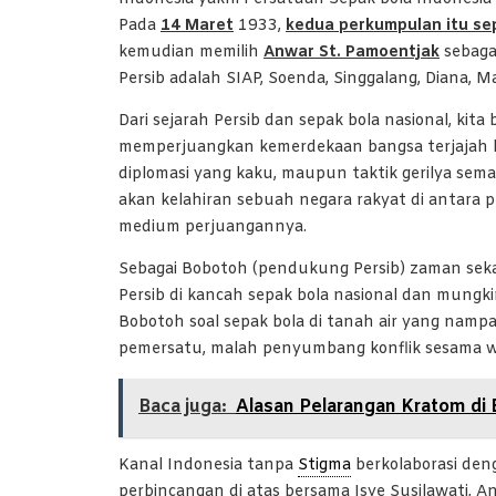
Pada
14 Maret
1933,
kedua perkumpulan itu sep
kemudian memilih
Anwar St. Pamoentjak
sebaga
Persib adalah SIAP, Soenda, Singgalang, Diana, M
Dari sejarah Persib dan sepak bola nasional, ki
memperjuangkan kemerdekaan bangsa terjajah k
diplomasi yang kaku, maupun taktik gerilya sema
akan kelahiran sebuah negara rakyat di antara p
medium perjuangannya.
Sebagai Bobotoh (pendukung Persib) zaman sek
Persib di kancah sepak bola nasional dan mungki
Bobotoh soal sepak bola di tanah air yang nampakny
pemersatu, malah penyumbang konflik sesama w
Baca juga:
Alasan Pelarangan Kratom di 
Kanal Indonesia tanpa
Stigma
berkolaborasi den
perbincangan di atas bersama Isye Susilawati, 