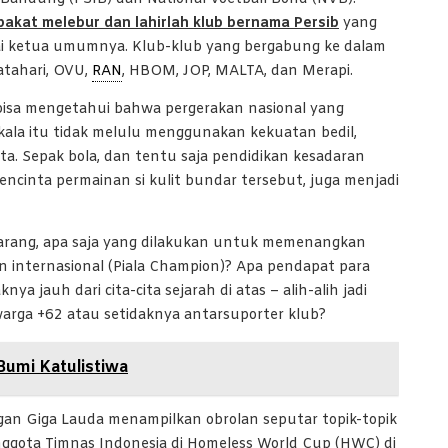
akat melebur dan lahirlah klub bernama Persib
yang
i ketua umumnya. Klub-klub yang bergabung ke dalam
atahari, OVU,
RAN
, HBOM, JOP, MALTA, dan Merapi.
ta bisa mengetahui bahwa pergerakan nasional yang
ala itu tidak melulu menggunakan kekuatan bedil,
ta. Sepak bola, dan tentu saja pendidikan kesadaran
encinta permainan si kulit bundar tersebut, juga menjadi
arang, apa saja yang dilakukan untuk memenangkan
n internasional (Piala Champion)? Apa pendapat para
a jauh dari cita-cita sejarah di atas – alih-alih jadi
arga +62 atau setidaknya antarsuporter klub?
Bumi Katulistiwa
gan Giga Lauda menampilkan obrolan seputar topik-topik
Anggota Timnas Indonesia di Homeless World Cup (HWC) di