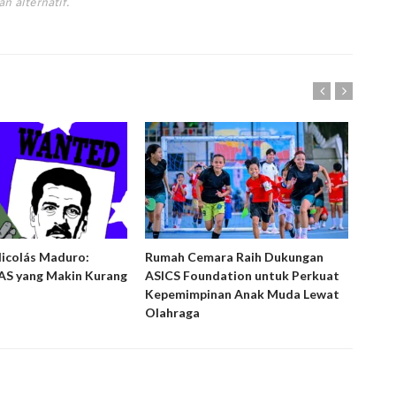
n alternatif.
Nicolás Maduro:
Rumah Cemara Raih Dukungan
Ruma
S yang Makin Kurang
ASICS Foundation untuk Perkuat
Peny
Kepemimpinan Anak Muda Lewat
Laya
Olahraga