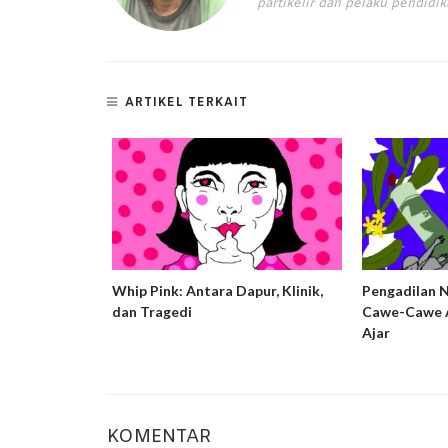
partikelir dan pelaku pendidika
ARTIKEL TERKAIT
ng Harm
Whip Pink: Antara Dapur, Klinik,
Pengadilan 
usif dan
dan Tragedi
Cawe-Cawe A
ta Bandung
Ajar
KOMENTAR