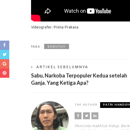
Videografer: Prima Prakasa
TAGS :
BOBOTOH
ARTIKEL SEBELUMNYA
Sabu, Narkoba Terpopuler Kedua setelah
Ganja. Yang Ketiga Apa?
THE AUTHOR
PATRI HANDOY
Pencinta makhluk hidup. Berk