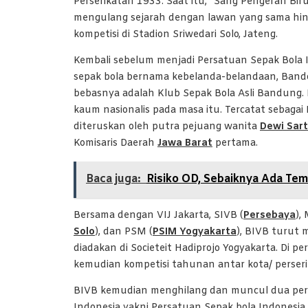
Perserikatan 1933. Saat itu, “Sang Pengeran Biru
mengulang sejarah dengan lawan yang sama hing
kompetisi di Stadion Sriwedari Solo, Jateng.
Kembali sebelum menjadi Persatuan Sepak Bola I
sepak bola bernama kebelanda-belandaan, Band
bebasnya adalah Klub Sepak Bola Asli Bandung. 
kaum nasionalis pada masa itu. Tercatat sebag
diteruskan oleh putra pejuang wanita
Dewi Sart
Komisaris Daerah
Jawa Barat
pertama.
Baca juga:
Risiko OD, Sebaiknya Ada Tem
Bersama dengan VIJ Jakarta, SIVB (
Persebaya
),
Solo
), dan PSM (
PSIM Yogyakarta
), BIVB turut 
diadakan di Societeit Hadiprojo Yogyakarta. Di p
kemudian kompetisi tahunan antar kota/ perseri
BIVB kemudian menghilang dan muncul dua perk
Indonesia yakni Persatuan Sepak bola Indonesia