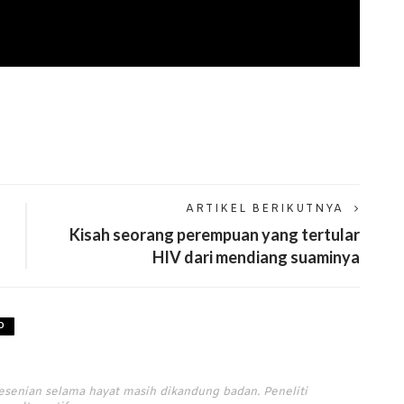
ARTIKEL BERIKUTNYA
Kisah seorang perempuan yang tertular
HIV dari mendiang suaminya
O
esenian selama hayat masih dikandung badan. Peneliti