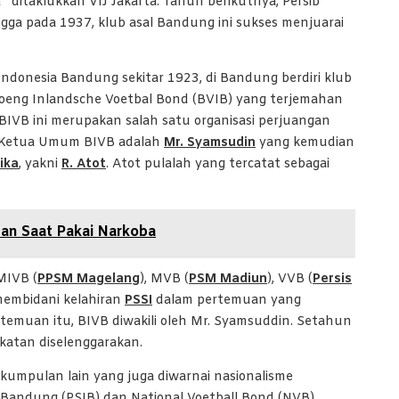
” ditaklukkan VIJ Jakarta. Tahun berikutnya, Persib
ga pada 1937, klub asal Bandung ini sukses menjuarai
ndonesia Bandung sekitar 1923, di Bandung berdiri klub
oeng Inlandsche Voetbal Bond (BVIB) yang terjemahan
BIVB ini merupakan salah satu organisasi perjuangan
ai Ketua Umum BIVB adalah
Mr. Syamsudin
yang kemudian
ika
, yakni
R. Atot
. Atot pulalah yang tercatat sebagai
an Saat Pakai Narkoba
 MIVB (
PPSM Magelang
), MVB (
PSM Madiun
), VVB (
Persis
membidani kelahiran
PSSI
dalam pertemuan yang
ertemuan itu, BIVB diwakili oleh Mr. Syamsuddin. Setahun
katan diselenggarakan.
umpulan lain yang juga diwarnai nasionalisme
 Bandung (PSIB) dan National Voetball Bond (NVB).