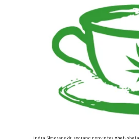
Indra Simorangkir, seorang penyintas
obat
-obata