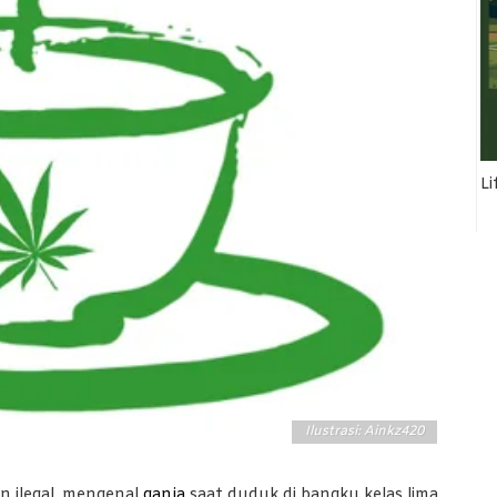
Li
Ilustrasi: Ainkz420
n ilegal, mengenal
ganja
saat duduk di bangku kelas lima