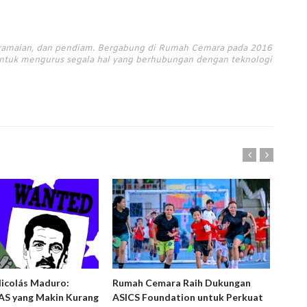
eramaian, dan pendiam. Bergabung di Rumah Cemara pada 2016
untuk mengurus segala hal yang berhubungan dengan teknologi
Nicolás Maduro:
Rumah Cemara Raih Dukungan
Ruma
S yang Makin Kurang
ASICS Foundation untuk Perkuat
Peny