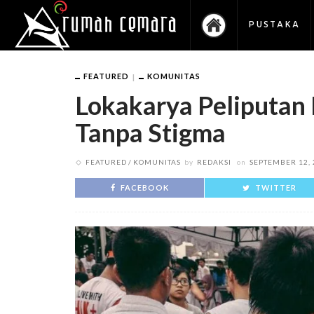
PUSTAKA
FEATURED
KOMUNITAS
Lokakarya Peliputan 
Tanpa Stigma
FEATURED
KOMUNITAS
by
REDAKSI
on
SEPTEMBER 12, 
FACEBOOK
TWITTER