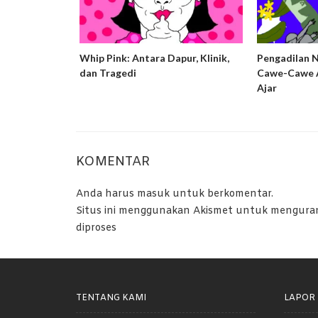
ng Harm
Whip Pink: Antara Dapur, Klinik,
Pengadilan 
usif dan
dan Tragedi
Cawe-Cawe A
ta Bandung
Ajar
KOMENTAR
Anda harus
masuk
untuk berkomentar.
Situs ini menggunakan Akismet untuk mengura
diproses
TENTANG KAMI
LAPOR