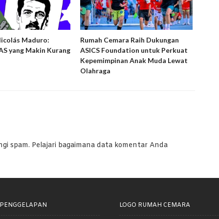
Nicolás Maduro:
Rumah Cemara Raih Dukungan
Ruma
S yang Makin Kurang
ASICS Foundation untuk Perkuat
Peny
Kepemimpinan Anak Muda Lewat
Laya
Olahraga
ngi spam.
Pelajari bagaimana data komentar Anda
 PENGGELAPAN
LOGO RUMAH CEMARA