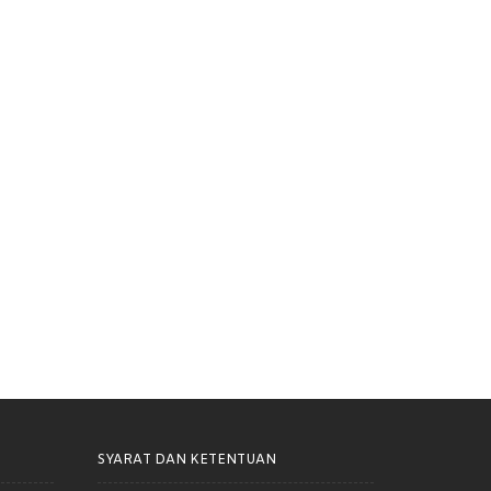
h Cemara Terlibat Dalam
Rumah Cemara Dorong Harm
usunan NSPK Olahraga
Reduction Lebih Inklusif dan
nan Khusus
Berkelanjutan di Kota Bandung
SYARAT DAN KETENTUAN