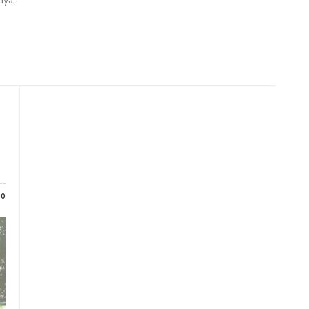
nya.
0