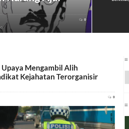
by
REDAKSI
on
0
a: Upaya Mengambil Alih
dikat Kejahatan Terorganisir
0