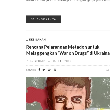
lebih sedikit jika dibandingkan dengan ganja jenis lain
SELENGKAPNYA
KEBIJAKAN
Rencana Pelarangan Metadon untuk
Melaggengkan “War on Drugs” di Ukraina
by
REDAKSI
on
JULI 11, 2005
SHARE