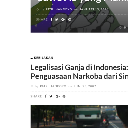
by
PATRI HANDOYO
on
JANUARI 13, 2026
0
SHARE
KEBIJAKAN
Legalisasi Ganja di Indonesi
Penguasaan Narkoba dari Sin
by
PATRI HANDOYO
on
JUNI 25, 2007
SHARE