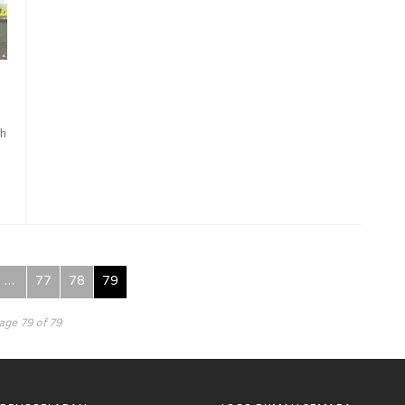
h
…
77
78
79
age 79 of 79