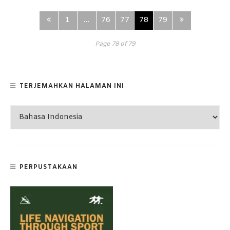
1
…
76
77
78
79
Page 78 of 79
TERJEMAHKAN HALAMAN INI
PERPUSTAKAAN