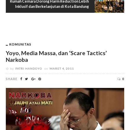
Rumah Cemara Dorong Harm Reduction Lebih
Inklusif dan Berkelanjutan di Kota Bandung
KOMUNITAS
Yoyo, Media Massa, dan ‘Scare Tactics’
Narkoba
by
PATRI HANDOYO
on
MARET 4, 2011
SHARE
0