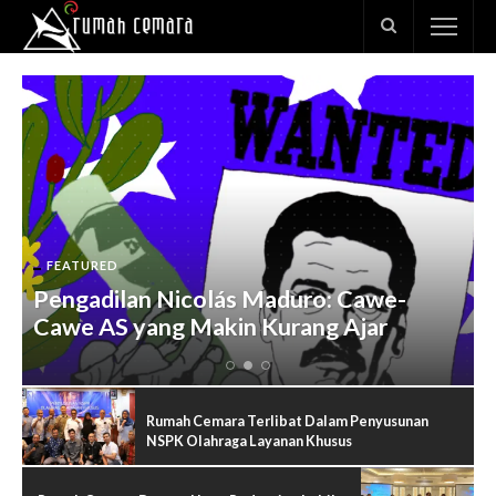
FEATURED
Pengadilan Nicolás Maduro: Cawe-
Cawe AS yang Makin Kurang Ajar
Rumah Cemara Terlibat Dalam Penyusunan
NSPK Olahraga Layanan Khusus