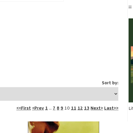
Sort by:
<<First
<Prev
1
...
7
8
9
10
11
12
13
Next>
Last>>
Li