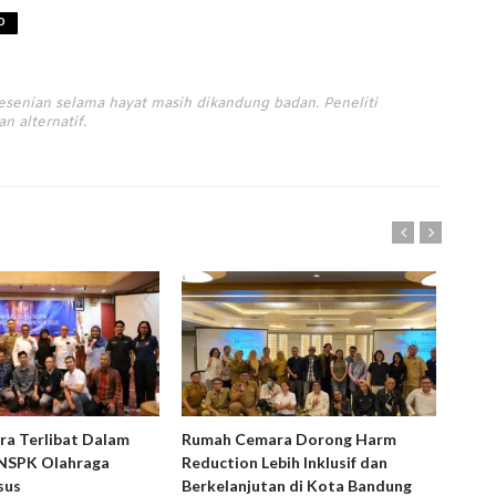
O
esenian selama hayat masih dikandung badan. Peneliti
n alternatif.
a Terlibat Dalam
Rumah Cemara Dorong Harm
Lupu
NSPK Olahraga
Reduction Lebih Inklusif dan
sus
Berkelanjutan di Kota Bandung