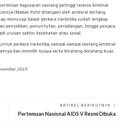
cerminan kegusaran seorang petinggi reserse kriminal
nya (Mabes Polri) ditangani oleh jenderal bintang
Suap-menyuap dalam perkara narkotika sudah lengkap
ri penyidikan, penuntutan, persidangan, hingga penjara.
adi urusan sektor kesehatan atau sosial.
ntuk perkara narkotika, sampai-sampai seorang jenderal
ratnya dan memilih buaya serta binatang-binatang buas
ovember 2015
ARTIKEL BERIKUTNYA
Pertemuan Nasional AIDS V Resmi Dibuka