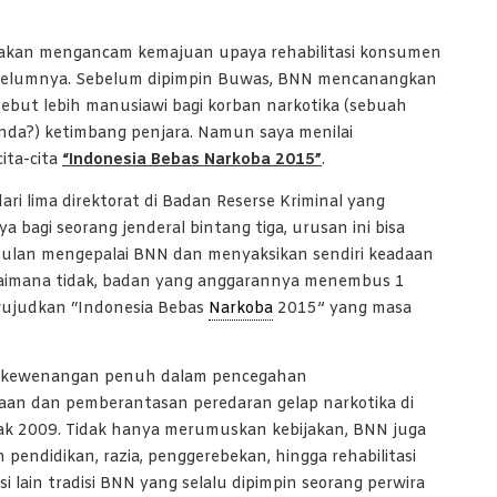
 akan mengancam kemajuan upaya rehabilitasi konsumen
ebelumnya. Sebelum dipimpin Buwas, BNN mencanangkan
sebut lebih manusiawi bagi korban narkotika (sebuah
enda?) ketimbang penjara. Namun saya menilai
ita-cita
“Indonesia Bebas Narkoba 2015”
.
ari lima direktorat di Badan Reserse Kriminal yang
a bagi seorang jenderal bintang tiga, urusan ini bisa
ulan mengepalai BNN dan menyaksikan sendiri keadaan
agaimana tidak, badan yang anggarannya menembus 1
ewujudkan “Indonesia Bebas
Narkoba
2015” yang masa
i kewenangan penuh dalam pencegahan
an dan pemberantasan peredaran gelap narkotika di
jak 2009. Tidak hanya merumuskan kebijakan, BNN juga
pendidikan, razia, penggerebekan, hingga rehabilitasi
isi lain tradisi BNN yang selalu dipimpin seorang perwira