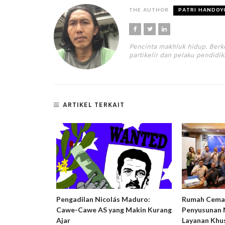
THE AUTHOR
PATRI HANDOY
Pencinta makhluk hidup. Berk
partikelir dan pelaku pendidika
ARTIKEL TERKAIT
n Stigma:
Pengadilan Nicolás Maduro:
Rumah Cemar
ak Ramah
Cawe-Cawe AS yang Makin Kurang
Penyusunan 
Ajar
Layanan Khu