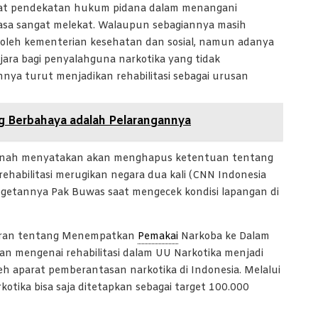
uat pendekatan hukum pidana dalam menangani
rasa sangat melekat. Walaupun sebagiannya masih
 oleh kementerian kesehatan dan sosial, namun adanya
ara bagi penyalahguna narkotika yang tidak
nya turut menjadikan rehabilitasi sebagai urusan
ng Berbahaya adalah Pelarangannya
pernah menyatakan akan menghapus ketentuan tentang
rehabilitasi merugikan negara dua kali (CNN Indonesia
getannya Pak Buwas saat mengecek kondisi lapangan di
aran tentang Menempatkan
Pemakai
Narkoba ke Dalam
uan mengenai rehabilitasi dalam UU Narkotika menjadi
leh aparat pemberantasan narkotika di Indonesia. Melalui
otika bisa saja ditetapkan sebagai target 100.000