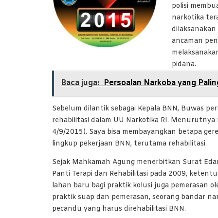
polisi memb
narkotika te
dilaksanakan
ancaman penj
melaksanakan
pidana.
Baca juga:
Persoalan Narkoba yang Pali
Sebelum dilantik sebagai Kepala BNN, Buwas 
rehabilitasi dalam UU Narkotika RI. Menurutnya 
4/9/2015). Saya bisa membayangkan betapa gere
lingkup pekerjaan BNN, terutama rehabilitasi.
Sejak Mahkamah Agung menerbitkan Surat Ed
Panti Terapi dan Rehabilitasi pada 2009, ketent
lahan baru bagi praktik kolusi juga pemerasan o
praktik suap dan pemerasan, seorang bandar nark
pecandu yang harus direhabilitasi BNN.