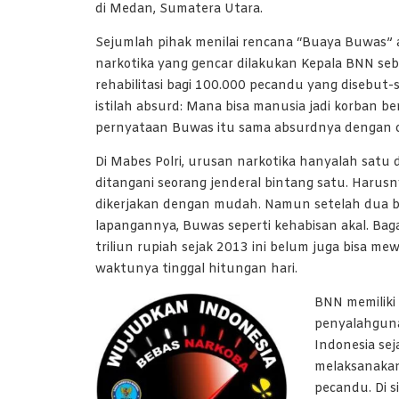
di Medan, Sumatera Utara.
Sejumlah pihak menilai rencana “Buaya Buwas”
narkotika yang gencar dilakukan Kepala BNN s
rehabilitasi bagi 100.000 pecandu yang disebut-
istilah absurd: Mana bisa manusia jadi korban b
pernyataan Buwas itu sama absurdnya dengan c
Di Mabes Polri, urusan narkotika hanyalah satu d
ditangani seorang jenderal bintang satu. Harusny
dikerjakan dengan mudah. Namun setelah dua b
lapangannya, Buwas seperti kehabisan akal. B
triliun rupiah sejak 2013 ini belum juga bisa m
waktunya tinggal hitungan hari.
BNN memilik
penyalahguna
Indonesia se
melaksanakan 
pecandu. Di s