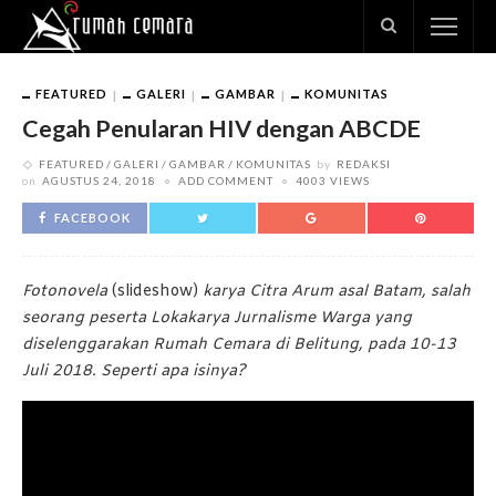
FEATURED
GALERI
GAMBAR
KOMUNITAS
Cegah Penularan HIV dengan ABCDE
FEATURED
GALERI
GAMBAR
KOMUNITAS
by
REDAKSI
on
AGUSTUS 24, 2018
ADD COMMENT
4003 VIEWS
FACEBOOK
Fotonovela
(slideshow)
karya Citra Arum asal Batam, salah
seorang peserta Lokakarya Jurnalisme Warga yang
diselenggarakan Rumah Cemara di Belitung, pada 10-13
Juli 2018. Seperti apa isinya?