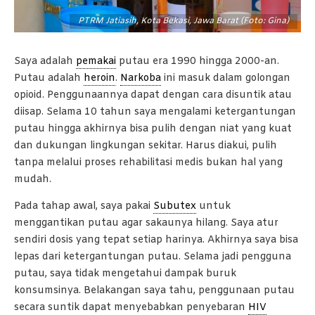
PTRM Jatiasih, Kota Bekasi, Jawa Barat (Foto: Gina)
Saya adalah
pemakai
putau era 1990 hingga 2000-an.
Putau adalah
heroin
.
Narkoba
ini masuk dalam golongan
opioid. Penggunaannya dapat dengan cara disuntik atau
diisap.
Selama 10 tahun saya mengalami ketergantungan
putau hingga akhirnya bisa pulih dengan niat yang kuat
dan dukungan lingkungan sekitar. Harus diakui, pulih
tanpa melalui proses rehabilitasi medis bukan hal yang
mudah.
Pada tahap awal, saya pakai
Subutex
untuk
menggantikan putau agar sakaunya hilang. Saya atur
sendiri dosis yang tepat setiap harinya. Akhirnya saya bisa
lepas dari ketergantungan putau. Selama jadi pengguna
putau, saya tidak mengetahui dampak buruk
konsumsinya. Belakangan saya tahu, penggunaan putau
secara suntik dapat menyebabkan penyebaran
HIV