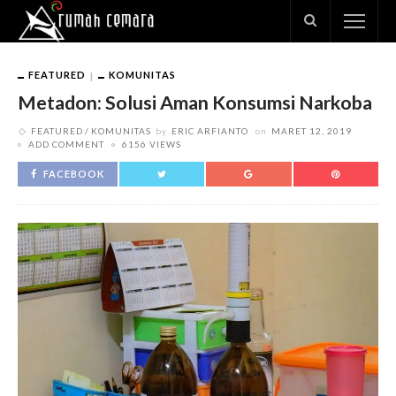
FEATURED
KOMUNITAS
Metadon: Solusi Aman Konsumsi Narkoba
FEATURED
KOMUNITAS
by
ERIC ARFIANTO
on
MARET 12, 2019
ADD COMMENT
6156 VIEWS
FACEBOOK