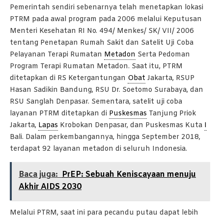
Pemerintah sendiri sebenarnya telah menetapkan lokasi
PTRM pada awal program pada 2006 melalui Keputusan
Menteri Kesehatan RI No. 494/ Menkes/ SK/ VII/ 2006
tentang Penetapan Rumah Sakit dan Satelit Uji Coba
Pelayanan Terapi Rumatan
Metadon
Serta Pedoman
Program Terapi Rumatan Metadon. Saat itu, PTRM
ditetapkan di RS Ketergantungan
Obat
Jakarta, RSUP
Hasan Sadikin Bandung, RSU Dr. Soetomo Surabaya, dan
RSU Sanglah Denpasar. Sementara, satelit uji coba
layanan PTRM ditetapkan di
Puskesmas
Tanjung Priok
Jakarta,
Lapas
Krobokan Denpasar, dan Puskesmas Kuta
I
Bali. Dalam perkembangannya, hingga September 2018,
terdapat 92 layanan metadon di seluruh Indonesia.
Baca juga:
PrEP: Sebuah Keniscayaan menuju
Akhir AIDS 2030
Melalui PTRM, saat ini para pecandu putau dapat lebih