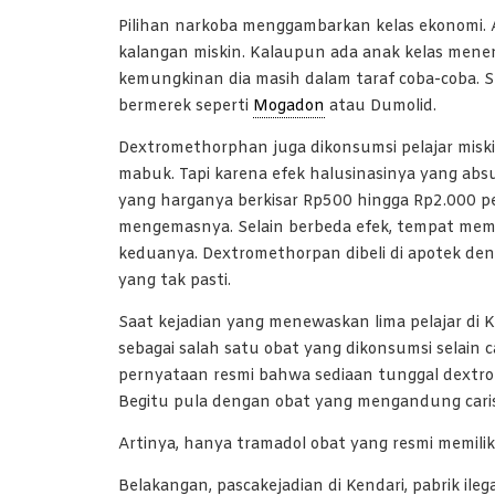
Pilihan narkoba menggambarkan kelas ekonomi. 
kalangan miskin. Kalaupun ada anak kelas me
kemungkinan dia masih dalam taraf coba-coba. S
bermerek seperti
Mogadon
atau Dumolid.
Dextromethorphan juga dikonsumsi pelajar miski
mabuk. Tapi karena efek halusinasinya yang absu
yang harganya berkisar Rp500 hingga Rp2.000 pe
mengemasnya. Selain berbeda efek, tempat memp
keduanya. Dextromethorpan dibeli di apotek deng
yang tak pasti.
Saat kejadian yang menewaskan lima pelajar di 
sebagai salah satu obat yang dikonsumsi selain
pernyataan resmi bahwa sediaan tunggal dextrom
Begitu pula dengan obat yang mengandung caris
Artinya, hanya tramadol obat yang resmi memiliki 
Belakangan, pascakejadian di Kendari, pabrik ileg