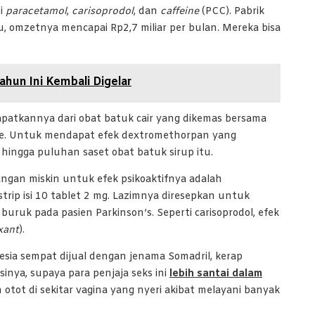
si
paracetamol
,
carisoprodol
, dan
caffeine
(PCC). Pabrik
 omzetnya mencapai Rp2,7 miliar per bulan. Mereka bisa
hun Ini Kembali Digelar
tkannya dari obat batuk cair yang dikemas bersama
mine. Untuk mendapat efek dextromethorpan yang
ingga puluhan saset obat batuk sirup itu.
angan miskin untuk efek psikoaktifnya adalah
r strip isi 10 tablet 2 mg. Lazimnya diresepkan untuk
buruk pada pasien Parkinson’s. Seperti carisoprodol, efek
xant
).
nesia sempat dijual dengan jenama Somadril, kerap
inya, supaya para penjaja seks ini
lebih santai dalam
tot di sekitar vagina yang nyeri akibat melayani banyak