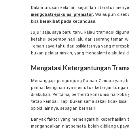
Dalam urusan kelamin, sejumlah literatur men
mengobati ejakulasi prematur
. Walaupun diseb
bisa
berakibat pada kecanduan
.
Jujur saja, saya baru tahu kalau tramadol digun
ketahui beberapa hari lalu dari seorang teman 
Teman saya tahu dari psikiaternya yang meresp
bukan pelajar miskin, yang mengalami ejakulasi di
Mengatasi Ketergantungan Tram
Menanggapi pengunjung Rumah Cemara yang ber
perihal keinginannya memutus ketergantungan t
dilakukan. Pertama, berhenti konsumsi narkoba 
tetap kembali. Tapi bukan sama sekali tidak bis
opioid lainnya, sebagian berhasil!
Banyak faktor yang memengaruhi keberhasilan t
mengandalkan niat semata, boleh dibilang upay