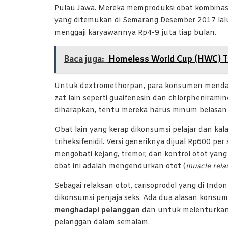
Pulau Jawa. Mereka memproduksi obat kombina
yang ditemukan di Semarang Desember 2017 lalu,
menggaji karyawannya Rp4-9 juta tiap bulan.
Baca juga:
Homeless World Cup (HWC) Ta
Untuk dextromethorpan, para konsumen mendapa
zat lain seperti guaifenesin dan chlorphenira
diharapkan, tentu mereka harus minum belasan h
Obat lain yang kerap dikonsumsi pelajar dan kal
triheksifenidil. Versi generiknya dijual Rp600 pe
mengobati kejang, tremor, dan kontrol otot yang 
obat ini adalah mengendurkan otot (
muscle rela
Sebagai relaksan otot, carisoprodol yang di Indo
dikonsumsi penjaja seks. Ada dua alasan konsums
menghadapi pelanggan
dan untuk melenturkan o
pelanggan dalam semalam.