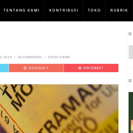
TENTANG KAMI
KONTRIBUSI
TOKO
RUBRIK
1, 2019
30 COMMENTS
37030 VIEWS
GOOGLE +
PINTEREST