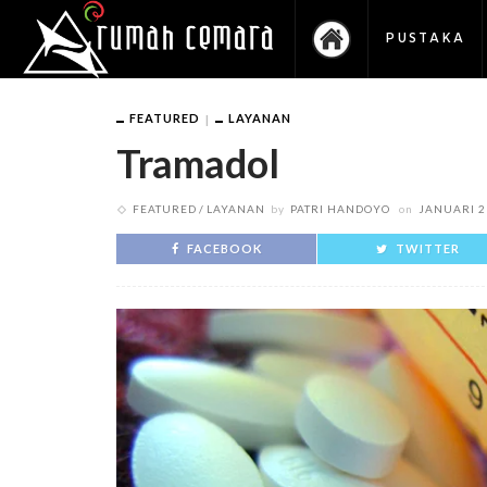
PUSTAKA
FEATURED
LAYANAN
Tramadol
FEATURED
LAYANAN
by
PATRI HANDOYO
on
JANUARI 2
FACEBOOK
TWITTER