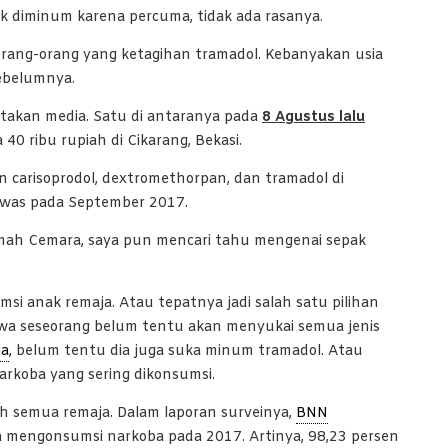
k diminum karena percuma, tidak ada rasanya.
rang-orang yang ketagihan tramadol. Kebanyakan usia
ebelumnya.
itakan media. Satu di antaranya pada
8 Agustus lalu
0 ribu rupiah di Cikarang, Bekasi.
 carisoprodol, dextromethorpan, dan tramadol di
tewas pada September 2017.
Rumah Cemara, saya pun mencari tahu mengenai sepak
si anak remaja. Atau tepatnya jadi salah satu pilihan
hwa seseorang belum tentu akan menyukai semua jenis
ja
, belum tentu dia juga suka minum tramadol. Atau
narkoba yang sering dikonsumsi.
h semua remaja. Dalam laporan surveinya,
BNN
 mengonsumsi narkoba pada 2017. Artinya, 98,23 persen