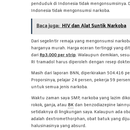
penduduk di Indonesia tidak mengonsumsinya. Di 
Indonesia tidak mengonsumsi narkoba.
Baca juga:
HIV dan Alat Suntik Narkoba
Dari segelintir remaja yang mengonsumsi narkob
harganya murah. Harga eceran tertinggi yang d
dari
Rp3.000 per strip
. Walaupun demikian, ses
RI tramadol harus diperoleh dengan resep dokter
Masih dari laporan BNN, diperkirakan 504.416 
Proporsinya, pelajar 24 persen, pekerja 59 perse
untuk semua jenis narkoba.
Waktu zaman saya SMP, narkoba yang lazim dik
rokok, ganja, atau
BK
dan benzodiazepine lainnya
setidaknya di lingkungan saya. Kalaupun ada ob
adalah dextromethorphan, obat batuk yang dijual
halusinasinya yang absurd.