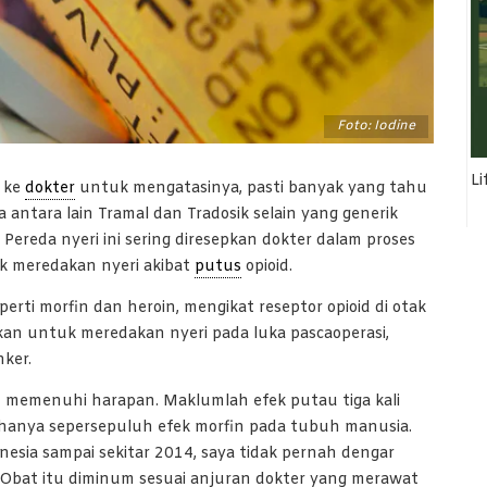
Foto: Iodine
Li
 ke
dokter
untuk mengatasinya, pasti banyak yang tahu
 antara lain Tramal dan Tradosik selain yang generik
 Pereda nyeri ini sering diresepkan dokter dalam proses
k meredakan nyeri akibat
putus
opioid.
eperti morfin dan heroin, mengikat reseptor opioid di otak
kan untuk meredakan nyeri pada luka pascaoperasi,
ker.
 memenuhi harapan. Maklumlah efek putau tiga kali
l hanya sepersepuluh efek morfin pada tubuh manusia.
nesia sampai sekitar 2014, saya tidak pernah dengar
 Obat itu diminum sesuai anjuran dokter yang merawat