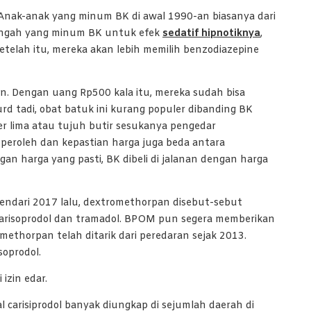
Anak-anak yang minum BK di awal 1990-an biasanya dari
nengah yang minum BK untuk efek
sedatif hipnotiknya
,
etelah itu, mereka akan lebih memilih benzodiazepine
n. Dengan uang Rp500 kala itu, mereka sudah bisa
rd tadi, obat batuk ini kurang populer dibanding BK
r lima atau tujuh butir sesukanya pengedar
eroleh dan kepastian harga juga beda antara
an harga yang pasti, BK dibeli di jalanan dengan harga
Kendari 2017 lalu, dextromethorpan disebut-sebut
 carisoprodol dan tramadol. BPOM pun segera memberikan
ethorpan telah ditarik dari peredaran sejak 2013.
oprodol.
izin edar.
al carisiprodol banyak diungkap di sejumlah daerah di