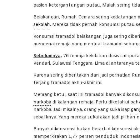
pasien ketergantungan putau. Malah sering tida
Belakangan, Rumah Cemara sering kedatangan o
sekolah
. Mereka tidak pernah konsumsi putau s
Konsumsi tramadol belakangan juga sering diber
mengenai remaja yang menjual tramadol seharga 4
Sebelumnya,
76 remaja kelebihan dosis campuran
Kendari, Sulawesi Tenggara. Lima di antaranya 
Karena sering diberitakan dan jadi perhatian 
terjang tramadol akhir-akhir ini.
Memang betul, saat ini tramadol banyak dikonsum
narkoba
di kalangan remaja. Perlu diketahui ba
narkoba. Jadi misalnya, orang yang suka isap
gan
sebaliknya. Yang mereka sukai akan jadi pilihan 
Banyak dikonsumsi bukan berarti dikonsumsi ole
memperkirakan 1,77 persen penduduk Indonesia