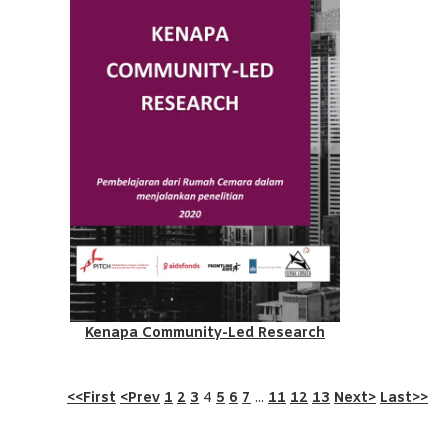
Kenapa Community-Led Research
<<First
<Prev
1
2
3
4
5
6
7
...
11
12
13
Next>
Last>>