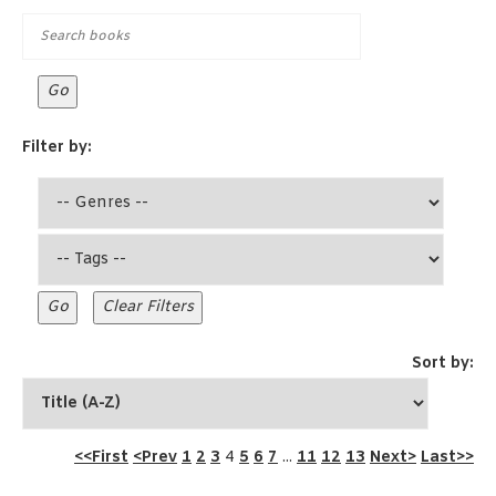
Filter by:
Sort by:
<<First
<Prev
1
2
3
4
5
6
7
...
11
12
13
Next>
Last>>