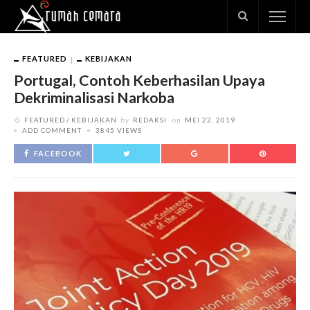
FEATURED
KEBIJAKAN
Portugal, Contoh Keberhasilan Upaya
Dekriminalisasi Narkoba
FEATURED
KEBIJAKAN
by
REDAKSI
on
MEI 22, 2019
ADD COMMENT
3845 VIEWS
FACEBOOK