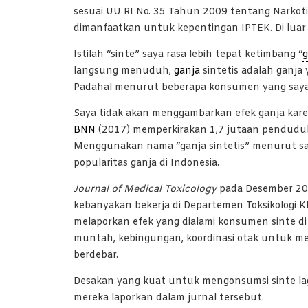
sesuai UU RI No. 35 Tahun 2009 tentang Narkot
dimanfaatkan untuk kepentingan IPTEK. Di luar i
Istilah “sinte” saya rasa lebih tepat ketimbang “
g
langsung menuduh,
ganja
sintetis adalah ganja
Padahal menurut beberapa konsumen yang saya t
Saya tidak akan menggambarkan efek ganja kar
BNN
(2017) memperkirakan 1,7 jutaan penduduk 
Menggunakan nama “ganja sintetis” menurut s
popularitas ganja di Indonesia.
Journal of Medical Toxicology
pada Desember 2
kebanyakan bekerja di Departemen Toksikologi K
melaporkan efek yang dialami konsumen sinte di
muntah, kebingungan, koordinasi otak untuk m
berdebar.
Desakan yang kuat untuk mengonsumsi sinte lag
mereka laporkan dalam jurnal tersebut.