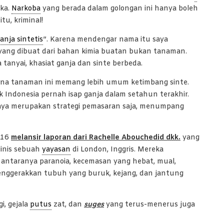
ika.
Narkoba
yang berada dalam golongan ini hanya boleh
tu, kriminal!
anja sintetis
”. Karena mendengar nama itu saya
 yang dibuat dari bahan kimia buatan bukan tanaman.
anyai, khasiat ganja dan sinte berbeda.
ena tanaman ini memang lebih umum ketimbang sinte.
Indonesia pernah isap ganja dalam setahun terakhir.
aya merupakan strategi pemasaran saja, menumpang
016
melansir laporan dari Rachelle Abouchedid dkk.
yang
linis sebuah
yayasan
di London, Inggris. Mereka
 antaranya paranoia, kecemasan yang hebat, mual,
enggerakkan tubuh yang buruk, kejang, dan jantung
i, gejala
putus
zat, dan
suges
yang terus-menerus juga