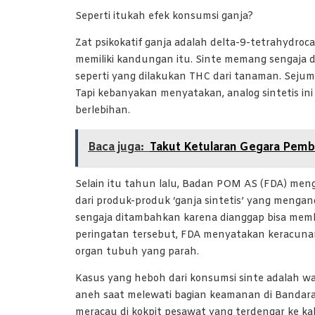
Seperti itukah efek konsumsi ganja?
Zat psikokatif ganja adalah delta-9-tetrahydroc
memiliki kandungan itu. Sinte memang sengaja d
seperti yang dilakukan THC dari tanaman. Sejuml
Tapi kebanyakan menyatakan, analog sintetis ini 
berlebihan.
Baca juga:
Takut Ketularan Gegara Pemb
Selain itu tahun lalu, Badan POM AS (FDA) meng
dari produk-produk ‘ganja sintetis’ yang meng
sengaja ditambahkan karena dianggap bisa memb
peringatan tersebut, FDA menyatakan keracunan
organ tubuh yang parah.
Kasus yang heboh dari konsumsi sinte adalah w
aneh saat melewati bagian keamanan di Bandara 
meracau di kokpit pesawat yang terdengar ke 