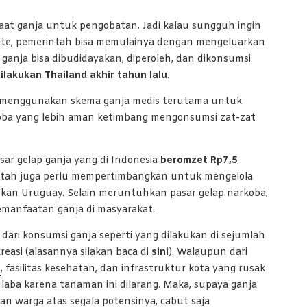
at ganja untuk pengobatan. Jadi kalau sungguh ingin
inte, pemerintah bisa memulainya dengan mengeluarkan
 ganja bisa dibudidayakan, diperoleh, dan dikonsumsi
ilakukan Thailand akhir tahun lalu
.
ulu menggunakan skema ganja medis terutama untuk
oba yang lebih aman ketimbang mengonsumsi zat-zat
sar gelap ganja yang di Indonesia
beromzet Rp7,5
ntah juga perlu mempertimbangkan untuk mengelola
kukan Uruguay. Selain meruntuhkan pasar gelap narkoba,
pemanfaatan ganja di masyarakat.
 dari konsumsi ganja seperti yang dilakukan di sejumlah
easi (alasannya silakan baca di
sini
). Walaupun dari
h
, fasilitas kesehatan, dan infrastruktur kota yang rusak
 laba karena tanaman ini dilarang. Maka, supaya ganja
kan warga atas segala potensinya, cabut saja