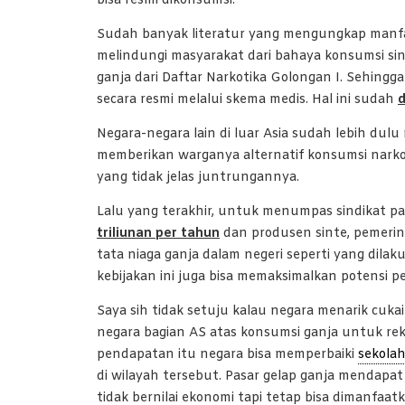
bisa resmi dikonsumsi.
Sudah banyak literatur yang mengungkap manfa
melindungi masyarakat dari bahaya konsumsi s
ganja dari Daftar Narkotika Golongan I. Sehingga
secara resmi melalui skema medis. Hal ini sudah
d
Negara-negara lain di luar Asia sudah lebih d
memberikan warganya alternatif konsumsi nark
yang tidak jelas juntrungannya.
Lalu yang terakhir, untuk menumpas sindikat pa
triliunan per tahun
dan produsen sinte, pemeri
tata niaga ganja dalam negeri seperti yang dila
kebijakan ini juga bisa memaksimalkan potensi 
Saya sih tidak setuju kalau negara menarik cukai
negara bagian AS atas konsumsi ganja untuk rekr
pendapatan itu negara bisa memperbaiki
sekola
di wilayah tersebut. Pasar gelap ganja mendapat
tidak bernilai ekonomi tapi tetap bisa dimanfaat