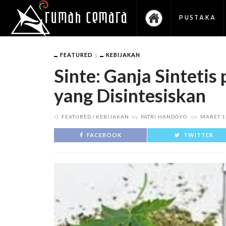
PUSTAKA
FEATURED
KEBIJAKAN
Sinte: Ganja Sintetis
yang Disintesiskan
FEATURED
KEBIJAKAN
by
PATRI HANDOYO
on
MARET 1
FACEBOOK
TWITTER