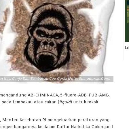
Li
lustrasi Ganja Dan Tembakau Cap Gorila (Foto: Suaradewan.com)
mengandung AB-CHMINACA, 5-fluoro-ADB, FUB-AMB,
n pada tembakau atau cairan (
liquid
) untuk rokok
, Menteri Kesehatan RI mengeluarkan peraturan yang
 pengembangannya ke dalam Daftar Narkotika Golongan
I