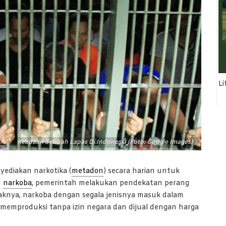
Li
Keadaan Sebuah Lapas Di Indonesia (Foto: Google Images)
ediakan narkotika (
metadon
) secara harian untuk
n
narkoba
, pemerintah melakukan pendekatan perang
ampaknya, narkoba dengan segala jenisnya masuk dalam
 memproduksi tanpa izin negara dan dijual dengan harga