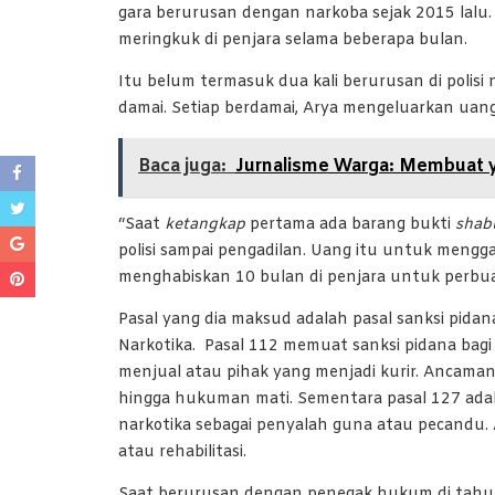
gara berurusan dengan narkoba sejak 2015 lalu.
meringkuk di penjara selama beberapa bulan.
Itu belum termasuk dua kali berurusan di polisi
damai. Setiap berdamai, Arya mengeluarkan uang
Baca juga:
Jurnalisme Warga: Membuat y
“Saat
ketangkap
pertama ada barang bukti
shab
polisi sampai pengadilan. Uang itu untuk menggan
menghabiskan 10 bulan di penjara untuk perbu
Pasal yang dia maksud adalah pasal sanksi pi
Narkotika. Pasal 112 memuat sanksi pidana bagi
menjual atau pihak yang menjadi kurir. Ancam
hingga hukuman mati. Sementara pasal 127 adala
narkotika sebagai penyalah guna atau pecand
atau rehabilitasi.
Saat berurusan dengan penegak hukum di tahu