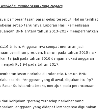
 Narkoba, Pemborosan Uang Negara
ai pemberantasan pasar gelap tersebut. Hal ini terlihat
besar setiap tahunnya. Laporan Hasil Pemeriksaan
Keuangan BNN antara tahun 2013-2017 memperlihatkan
,16 triliun. Anggarannya sempat menurun jadi
sanaan pemilihan presiden. Namun pada tahun 2015 naik
fikan terjadi pada tahun 2016 dengan alokasi anggaran
 menjadi Rp1,94 pada tahun 2017.
k pemberantasan narkoba di Indonesia. Namun BNN
alu sedikit. “Anggaran yang di awal, diajukan itu Rp7
is Besar Sulistiandriatmoko, merujuk pada perencanaan
s dari kebijakan “perang terhadap narkoba” yang
maparkan, anggaran yang didapat lembaganya digunakan