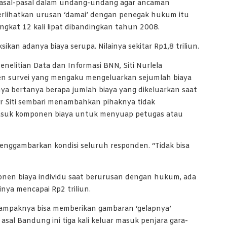
pasal-pasal dalam undang-undang agar ancaman
erlihatkan urusan ‘damai’ dengan penegak hukum itu
ngkat 12 kali lipat dibandingkan tahun 2008.
an adanya biaya serupa. Nilainya sekitar Rp1,8 triliun.
enelitian Data dan Informasi BNN, Siti Nurlela
en survei yang mengaku mengeluarkan sejumlah biaya
ya bertanya berapa jumlah biaya yang dikeluarkan saat
jar Siti sembari menambahkan pihaknya tidak
asuk komponen biaya untuk menyuap petugas atau
enggambarkan kondisi seluruh responden. “Tidak bisa
ponen biaya individu saat berurusan dengan hukum, ada
inya mencapai Rp2 triliun.
 tampaknya bisa memberikan gambaran ‘gelapnya’
 asal Bandung ini tiga kali keluar masuk penjara gara-