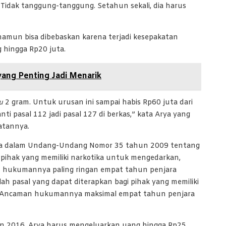
 Tidak tanggung-tanggung. Setahun sekali, dia harus
 namun bisa dibebaskan karena terjadi kesepakatan
 hingga Rp20 juta.
ang Penting Jadi Menarik
u
2 gram. Untuk urusan ini sampai habis Rp60 juta dari
ti pasal 112 jadi pasal 127 di berkas,” kata Arya yang
atannya.
dana dalam Undang-Undang Nomor 35 tahun 2009 tentang
 pihak yang memiliki narkotika untuk mengedarkan,
an hukumannya paling ringan empat tahun penjara
h pasal yang dapat diterapkan bagi pihak yang memiliki
u. Ancaman hukumannya maksimal empat tahun penjara
n 2016, Arya harus mengeluarkan uang hingga Rp25