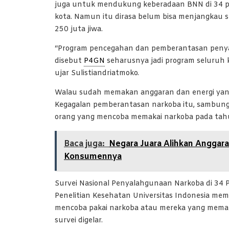
juga untuk mendukung keberadaan BNN di 34 pro
kota. Namun itu dirasa belum bisa menjangkau 
250 juta jiwa.
“Program pencegahan dan pemberantasan penya
disebut
P4GN
seharusnya jadi program seluruh
ujar Sulistiandriatmoko.
Walau sudah memakan anggaran dan energi yang b
Kegagalan pemberantasan narkoba itu, sambung S
orang yang mencoba memakai narkoba pada tah
Baca juga:
Negara Juara Alihkan Anggar
Konsumennya
Survei Nasional Penyalahgunaan Narkoba di 34 
Penelitian Kesehatan Universitas Indonesia mem
mencoba pakai narkoba atau mereka yang memaka
survei digelar.