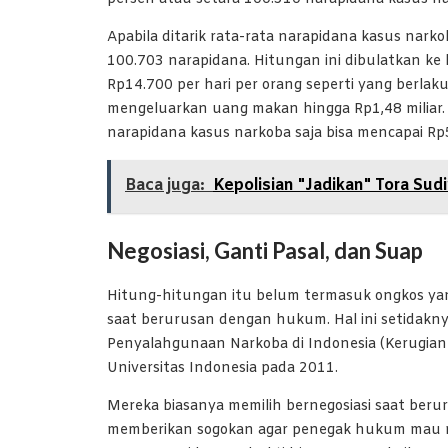
Apabila ditarik rata-rata narapidana kasus nar
100.703 narapidana. Hitungan ini dibulatkan ke
Rp14.700 per hari per orang seperti yang berlak
mengeluarkan uang makan hingga Rp1,48 miliar
narapidana kasus narkoba saja bisa mencapai Rp5
Baca juga:
Kepolisian "Jadikan" Tora Su
Negosiasi, Ganti Pasal, dan Suap
Hitung-hitungan itu belum termasuk ongkos yan
saat berurusan dengan hukum. Hal ini setidakn
Penyalahgunaan Narkoba di Indonesia (Kerugian
Universitas Indonesia pada 2011.
Mereka biasanya memilih bernegosiasi saat be
memberikan sogokan agar penegak hukum mau mel