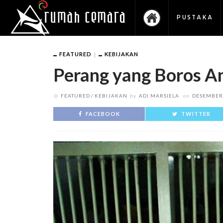
PUSTAKA
FEATURED
KEBIJAKAN
Perang yang Boros A
FEATURED
KEBIJAKAN
by
ADI MARSIELA
on
DESEMBER 
FACEBOOK
TWITTER