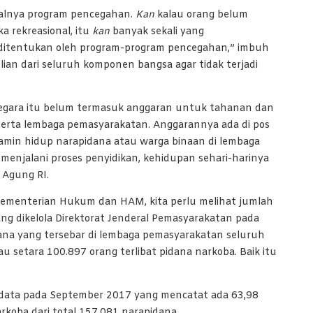
agalnya program pencegahan.
K
an
kalau orang belum
a rekreasional, itu
kan
banyak sekali yang
t ditentukan oleh program-program pencegahan,” imbuh
ian dari seluruh komponen bangsa agar tidak terjadi
 negara itu belum termasuk anggaran untuk tahanan dan
erta lembaga pemasyarakatan. Anggarannya ada di pos
in hidup narapidana atau warga binaan di lembaga
enjalani proses penyidikan, kehidupan sehari-harinya
 Agung RI.
Kementerian Hukum dan HAM, kita perlu melihat jumlah
ng dikelola Direktorat Jenderal Pemasyarakatan pada
na yang tersebar di lembaga pemasyarakatan seluruh
au setara 100.897 orang terlibat pidana narkoba. Baik itu
n data pada September 2017 yang mencatat ada 63,98
rkoba dari total 157.081 narapidana.