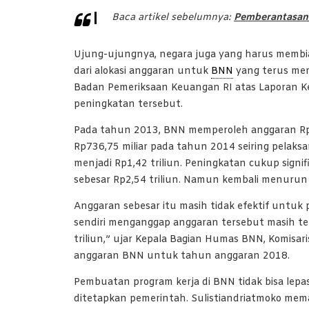
Baca artikel sebelumnya:
Pemberantasan
Ujung-ujungnya, negara juga yang harus membiay
dari alokasi anggaran untuk
BNN
yang terus mem
Badan Pemeriksaan Keuangan RI atas Laporan 
peningkatan tersebut.
Pada tahun 2013, BNN memperoleh anggaran Rp1
Rp736,75 miliar pada tahun 2014 seiring pelak
menjadi Rp1,42 triliun. Peningkatan cukup signi
sebesar Rp2,54 triliun. Namun kembali menurun
Anggaran sebesar itu masih tidak efektif untu
sendiri menganggap anggaran tersebut masih terl
triliun,” ujar Kepala Bagian Humas BNN, Komisar
anggaran BNN untuk tahun anggaran 2018.
Pembuatan program kerja di BNN tidak bisa lepa
ditetapkan pemerintah. Sulistiandriatmoko me