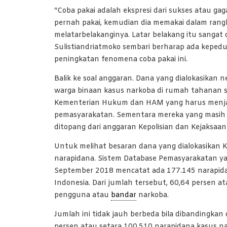
“Coba pakai adalah ekspresi dari sukses atau g
pernah pakai, kemudian dia memakai dalam rangk
melatarbelakanginya. Latar belakang itu sanga
Sulistiandriatmoko sembari berharap ada kepedul
peningkatan fenomena coba pakai ini.
Balik ke soal anggaran. Dana yang dialokasikan
warga binaan kasus narkoba di rumah tahanan s
Kementerian Hukum dan HAM yang harus menjam
pemasyarakatan. Sementara mereka yang masih m
ditopang dari anggaran Kepolisian dan Kejaksaan
Untuk melihat besaran dana yang dialokasikan 
narapidana. Sistem Database Pemasyarakatan ya
September 2018 mencatat ada 177.145 narapida
Indonesia. Dari jumlah tersebut, 60,64 persen at
pengguna atau
bandar
narkoba.
Jumlah ini tidak jauh berbeda bila dibandingka
persen atau setara 100.510 narapidana kasus na