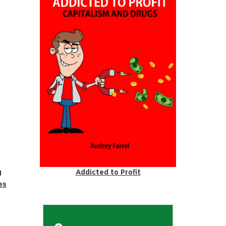
g
Addicted to Profit
es