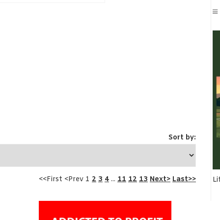
Sort by:
<<First <Prev 1
2
3
4
...
11
12
13
Next>
Last>>
Li