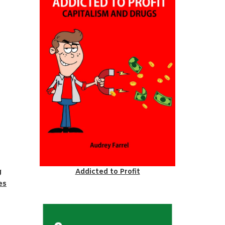
g
Addicted to Profit
es