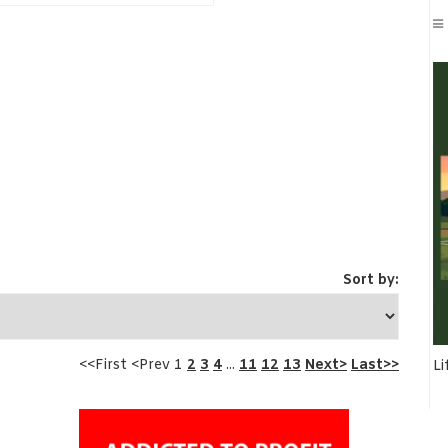
Sort by:
<<First <Prev 1
2
3
4
...
11
12
13
Next>
Last>>
Li