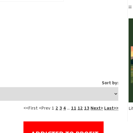
Sort by:
<<First <Prev 1
2
3
4
...
11
12
13
Next>
Last>>
Li