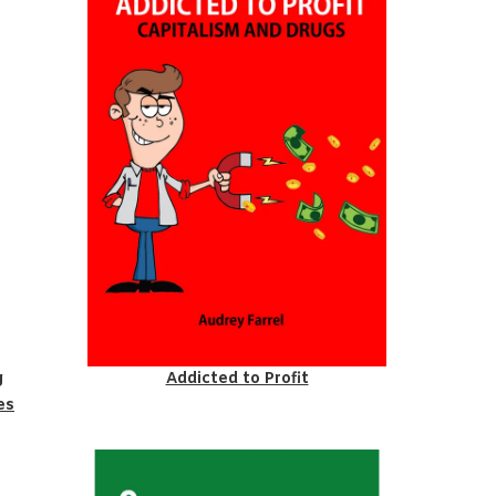
g
Addicted to Profit
es