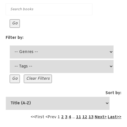
Filter by:
Sort by:
<<First <Prev 1
2
3
4
...
11
12
13
Next>
Last>>