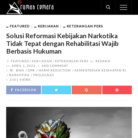
FEATURED
KEBIJAKAN
KETERANGAN PERS
Solusi Reformasi Kebijakan Narkotika
Tidak Tepat dengan Rehabilitasi Wajib
Berbasis Hukuman
FEATURED
KEBIJAKAN
KETERANGAN PERS
by
REDAKSI
on
APRIL 1, 2022
ADD COMMENT
BNN
DPR
HARM REDUCTION
KEMENTERIAN KESEHATAN RI
NARKOTIKA
PROLEGNAS
2101 VIEWS
FACEBOOK